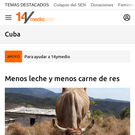
common.go-to-content
TEMAS DESTACADOS
Colapso del SEN
Donaciones
Feminici
Navegación
Cuba
Para ayudar a 14ymedio
APOYO
Menos leche y menos carne de res