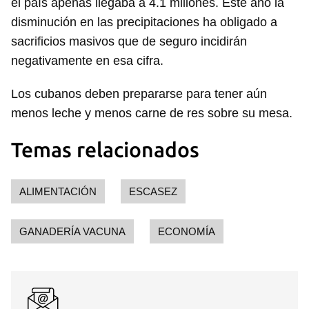
el país apenas llegaba a 4.1 millones. Este año la
disminución en las precipitaciones ha obligado a
Guardar como favorito
sacrificios masivos que de seguro incidirán
negativamente en esa cifra.
Para poder guardar como favorito, primero has de
iniciar sesión con tu cuenta de 14ymedio.
Los cubanos deben prepararse para tener aún
INICIAR SESIÓN
CANCELAR
menos leche y menos carne de res sobre su mesa.
Temas relacionados
ALIMENTACIÓN
ESCASEZ
GANADERÍA VACUNA
ECONOMÍA