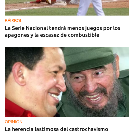
Los puntos de ProGas vuelven a cerrar en La
Habana tras agotarse las balitas de gas en
dólares
BÉISBOL
La Serie Nacional tendrá menos juegos por los
apagones y la escasez de combustible
OPINIÓN
La herencia lastimosa del castrochavismo