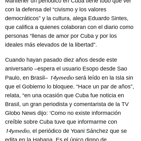
Mantener un periódico en Cuba tiene todo que ver
con la defensa del “civismo y los valores
Guardar como favorito
democráticos” y la cultura, alega Eduardo Sintes,
Para poder guardar como favorito, primero has de
que califica a quienes colaboran con el diario como
iniciar sesión con tu cuenta de 14ymedio.
personas “llenas de amor por Cuba y por los
ideales más elevados de la libertad”.
INICIAR SESIÓN
CANCELAR
Cuando hayan pasado diez años desde este
aniversario –espera el usuario Esopo desde Sao
14ymedio
Paulo, en Brasil–
será leído en la Isla sin
que el Gobierno lo bloquee. “Hace un par de años”,
relata, “en una ocasión que Cuba fue noticia en
Brasil, un gran periodista y comentarista de la TV
Globo News dijo: ‘Como no existe información
creíble sobre Cuba tuve que informarme con
14ymedio
, el periódico de Yoani Sánchez que se
edita en la Habana. Es el único digno de