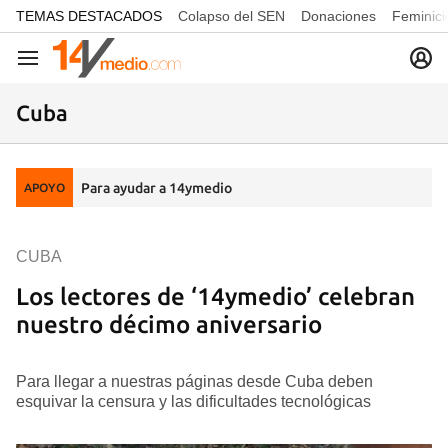
common.go-to-content
TEMAS DESTACADOS
Colapso del SEN
Donaciones
Feminici
Navegación
Cuba
Para ayudar a 14ymedio
APOYO
CUBA
Los lectores de ‘14ymedio’ celebran
nuestro décimo aniversario
Para llegar a nuestras páginas desde Cuba deben
esquivar la censura y las dificultades tecnológicas