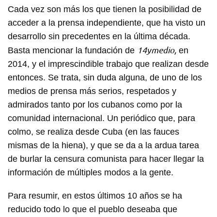
Cada vez son más los que tienen la posibilidad de
acceder a la prensa independiente, que ha visto un
desarrollo sin precedentes en la última década.
14ymedio,
Basta mencionar la fundación de
en
2014, y el imprescindible trabajo que realizan desde
entonces. Se trata, sin duda alguna, de uno de los
medios de prensa más serios, respetados y
admirados tanto por los cubanos como por la
comunidad internacional. Un periódico que, para
colmo, se realiza desde Cuba (en las fauces
mismas de la hiena), y que se da a la ardua tarea
de burlar la censura comunista para hacer llegar la
Guardar como favorito
información de múltiples modos a la gente.
Para poder guardar como favorito, primero has de
iniciar sesión con tu cuenta de 14ymedio.
Para resumir, en estos últimos 10 años se ha
reducido todo lo que el pueblo deseaba que