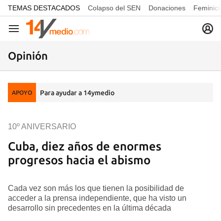
common.go-to-content
TEMAS DESTACADOS
Colapso del SEN
Donaciones
Feminici
Navegación
Opinión
Para ayudar a 14ymedio
APOYO
10º ANIVERSARIO
Cuba, diez años de enormes
progresos hacia el abismo
Cada vez son más los que tienen la posibilidad de
acceder a la prensa independiente, que ha visto un
desarrollo sin precedentes en la última década