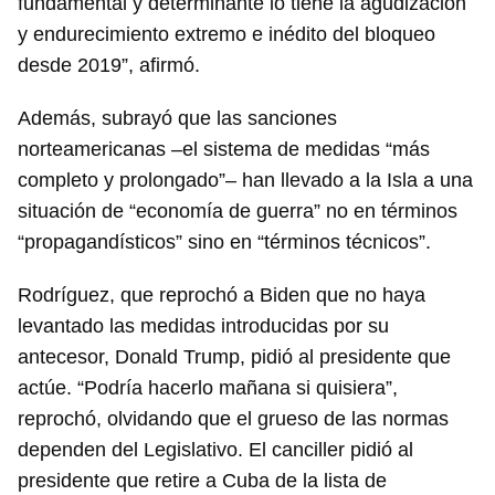
fundamental y determinante lo tiene la agudización
y endurecimiento extremo e inédito del bloqueo
desde 2019”, afirmó.
Guardar como favorito
Además, subrayó que las sanciones
Para poder guardar como favorito, primero has de
iniciar sesión con tu cuenta de 14ymedio.
norteamericanas –el sistema de medidas “más
completo y prolongado”– han llevado a la Isla a una
INICIAR SESIÓN
CANCELAR
situación de “economía de guerra” no en términos
“propagandísticos” sino en “términos técnicos”.
Rodríguez, que reprochó a Biden que no haya
levantado las medidas introducidas por su
antecesor, Donald Trump, pidió al presidente que
actúe. “Podría hacerlo mañana si quisiera”,
reprochó, olvidando que el grueso de las normas
dependen del Legislativo. El canciller pidió al
presidente que retire a Cuba de la lista de