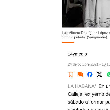
Luis Alberto Rodríguez López-C
como diputado. (Vanguardia)
14ymedio
24 de octubre 2021 - 10:1
LA HABANA/
En un
Calleja, ex yerno 
sábado a formar pa
diputado en una ce