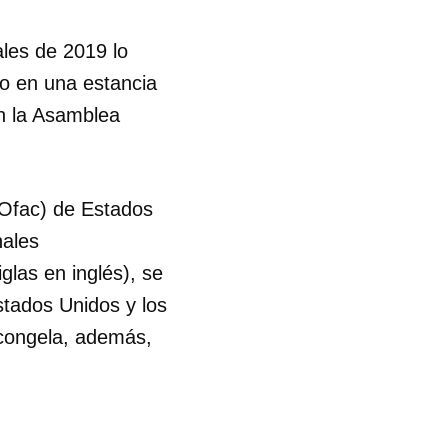
R
ales de 2019 lo
o en una estancia
n la Asamblea
(Ofac) de Estados
nales
las en inglés), se
stados Unidos y los
 congela, además,