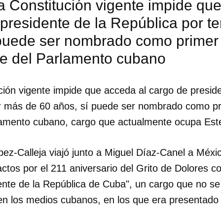
 Constitución vigente impide que
presidente de la República por t
 puede ser nombrado como primer 
te del Parlamento cubano
ción vigente impide que acceda al cargo de preside
r más de 60 años, sí puede ser nombrado como pr
lamento cubano, cargo que actualmente ocupa Est
ez-Calleja viajó junto a Miguel Díaz-Canel a Méxi
ctos por el 211 aniversario del Grito de Dolores c
ente de la República de Cuba", un cargo que no se
dar como favorito
en los medios cubanos, en los que era presentad
 poder guardar como favorito, primero has de iniciar sesión con
ta de 14ymedio.