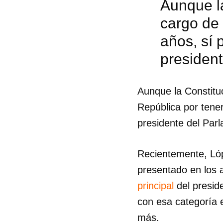
Aunque la
cargo de 
años, sí
presiden
Aunque la Constitu
República por tene
presidente del Par
Recientemente, Lóp
presentado en los a
principal
del presid
Guar
con esa categoría 
Para
más.
cuen