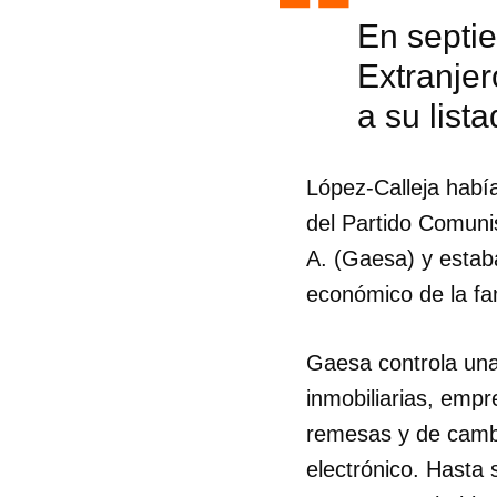
En septie
Extranjer
a su list
López-Calleja habí
del Partido Comunis
A. (Gaesa) y estab
económico de la fam
Gaesa controla una
inmobiliarias, empr
remesas y de camb
electrónico. Hasta