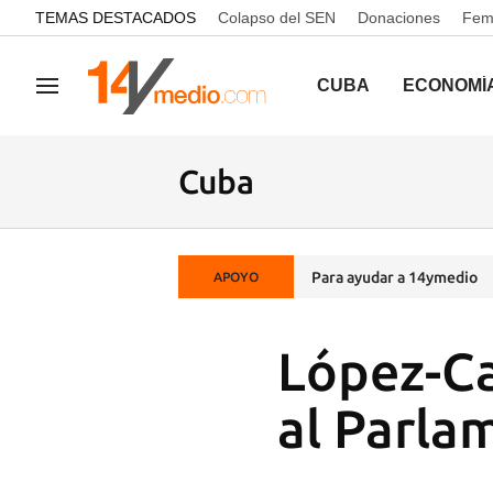
common.go-to-content
TEMAS DESTACADOS
Colapso del SEN
Donaciones
Femi
CUBA
ECONOMÍ
Navegación
Cuba
Para ayudar a 14ymedio
APOYO
López-Cal
al Parla