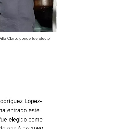
lla Claro, donde fue electo
Rodríguez López-
 ha entrado este
 fue elegido como
nde nació en 1960.