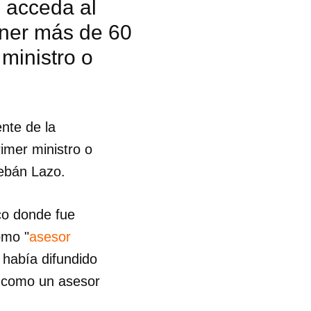
 acceda al
ener más de 60
ministro o
nte de la
imer ministro o
ebán Lazo.
co donde fue
omo "
asesor
 había difundido
o como un asesor
 tu