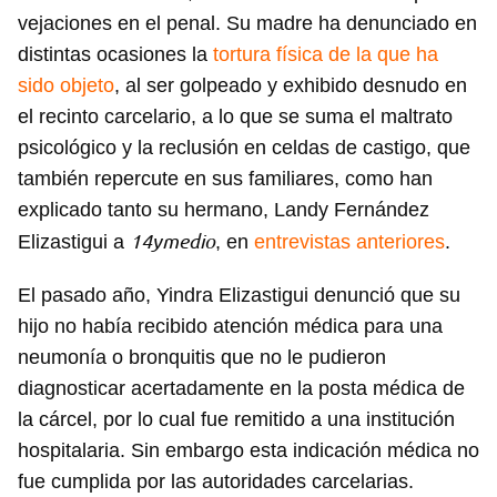
vejaciones en el penal. Su madre ha denunciado en
distintas ocasiones la
tortura física de la que ha
sido objeto
, al ser golpeado y exhibido desnudo en
el recinto carcelario, a lo que se suma el maltrato
psicológico y la reclusión en celdas de castigo, que
también repercute en sus familiares, como han
explicado tanto su hermano, Landy Fernández
14ymedio
Elizastigui a
, en
entrevistas anteriores
.
El pasado año, Yindra Elizastigui denunció que su
Guardar como favorito
hijo no había recibido atención médica para una
Para poder guardar como favorito, primero has de
neumonía o bronquitis que no le pudieron
iniciar sesión con tu cuenta de 14ymedio.
diagnosticar acertadamente en la posta médica de
la cárcel, por lo cual fue remitido a una institución
INICIAR SESIÓN
CANCELAR
hospitalaria. Sin embargo esta indicación médica no
fue cumplida por las autoridades carcelarias.