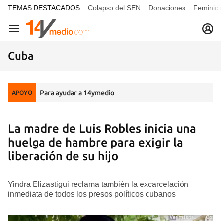
common.go-to-content
TEMAS DESTACADOS
Colapso del SEN
Donaciones
Feminici
Navegación
Cuba
Para ayudar a 14ymedio
APOYO
La madre de Luis Robles inicia una
huelga de hambre para exigir la
liberación de su hijo
Yindra Elizastigui reclama también la excarcelación
inmediata de todos los presos políticos cubanos