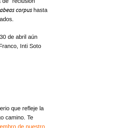
de "reclusión
abeas corpus
hasta
zados.
30 de abril aún
Franco, Inti Soto
io que refleje la
go camino. Te
iembro de nuestro