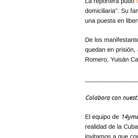
La reportera pudo
domiciliaria". Su f
una puesta en liber
De los manifestante
quedan en prisión, 
Romero, Yuisán Can
_______________
Colabora con nuestr
14yme
El equipo de
realidad de la Cub
invitamos a que co