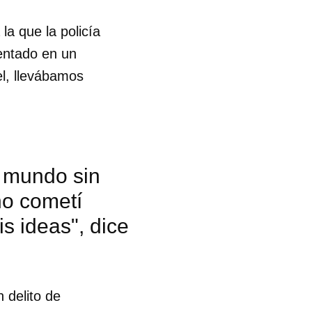
la que la policía
sentado en un
l, llevábamos
l mundo sin
no cometí
s ideas", dice
 tu
 delito de