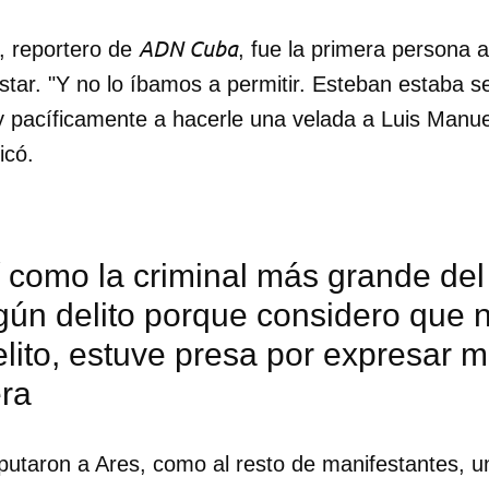
ADN Cuba
, reportero de
, fue la primera persona a 
restar. "Y no lo íbamos a permitir. Esteban estaba 
pacíficamente a hacerle una velada a Luis Manue
icó.
í como la criminal más grande de
gún delito porque considero que 
lito, estuve presa por expresar mi
era
dar como favorito
 poder guardar como favorito, primero has de iniciar sesión con
putaron a Ares, como al resto de manifestantes, un
ta de 14ymedio.