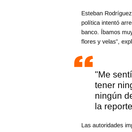
Esteban Rodríguez
política intentó ar
banco. Íbamos muy 
flores y velas", expl
"Me sent
tener nin
ningún de
la report
Guar
Para
Las autoridades im
cuen