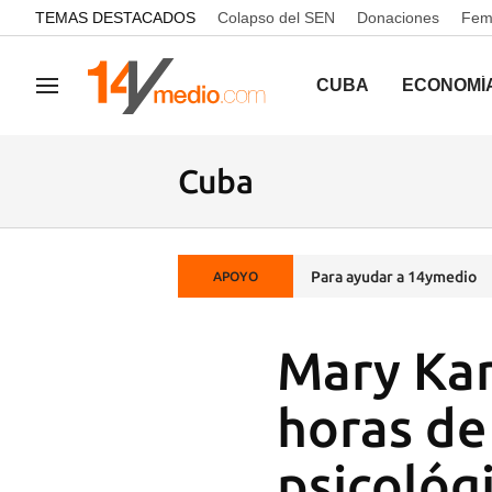
common.go-to-content
TEMAS DESTACADOS
Colapso del SEN
Donaciones
Femi
CUBA
ECONOMÍ
Navegación
Cuba
Para ayudar a 14ymedio
APOYO
Mary Kar
horas de
psicológ