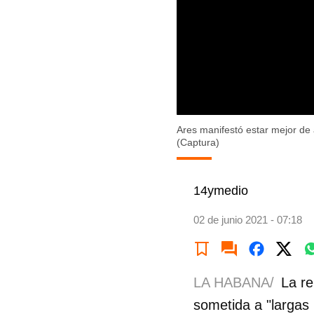
Ares manifestó estar mejor de 
(Captura)
14ymedio
02 de junio 2021 - 07:18
LA HABANA/
La re
sometida a "largas 