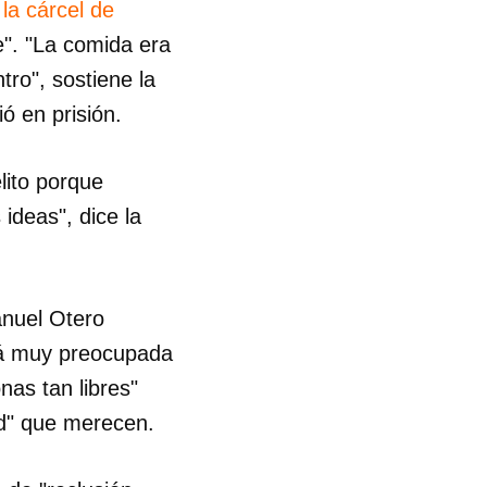
la cárcel de
e". "La comida era
R
ro", sostiene la
ó en prisión.
lito porque
ideas", dice la
anuel Otero
tá muy preocupada
nas tan libres"
ad" que merecen.