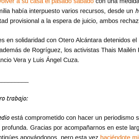
volver a su casa el pasado sábado
con una medida 
h
amilia había interpuesto varios recursos, desde un
tad provisional a la espera de juicio, ambos recha
s en solidaridad con Otero Alcántara detenidos el 
además de Rogríguez, los activistas Thais Mailén 
cio Vera y Luis Ángel Cuza.
_________
o trabajo:
dio
está comprometido con hacer un periodismo ser
a profunda. Gracias por acompañarnos en este lar
ntinúes apoyándonos, pero esta vez
haciéndote m