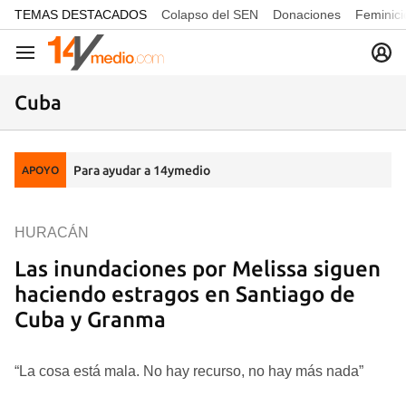
common.go-to-content
TEMAS DESTACADOS
Colapso del SEN
Donaciones
Feminici
Navegación
Cuba
Para ayudar a 14ymedio
APOYO
HURACÁN
Las inundaciones por Melissa siguen
haciendo estragos en Santiago de
Cuba y Granma
“La cosa está mala. No hay recurso, no hay más nada”