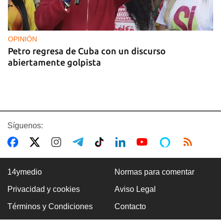
OPINIÓN
Petro regresa de Cuba con un discurso
abiertamente golpista
Síguenos:
14ymedio
Normas para comentar
Privacidad y cookies
Aviso Legal
14YMEDIO
Términos y Condiciones
Contacto
Edición impresa del 7 de agosto de 2026