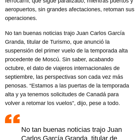
ferrocarril, que sigue paralizado, mientras puertos y
aeropuertos, sin grandes afectaciones, retoman sus
operaciones.
No tan buenas noticias trajo Juan Carlos García
Granda, titular de Turismo, que anunció la
suspensión del primer vuelo de la temporada alta
Guardar como favorito
procedente de Moscú. Sin saber, acabando
Para poder guardar como favorito, primero has de
octubre, el dato de viajeros internacionales de
iniciar sesión con tu cuenta de 14ymedio.
septiembre, las perspectivas son cada vez más
penosas. “Estamos a las puertas de la temporada
INICIAR SESIÓN
CANCELAR
alta y ya tenemos solicitudes de Canadá para
volver a retomar los vuelos”, dijo, pese a todo.
No tan buenas noticias trajo Juan
Carlos García Granda, titular de