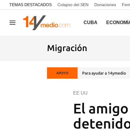
common.go-to-content
TEMAS DESTACADOS
Colapso del SEN
Donaciones
Femi
CUBA
ECONOMÍ
Navegación
Migración
Para ayudar a 14ymedio
APOYO
EE UU
El amigo
detenido