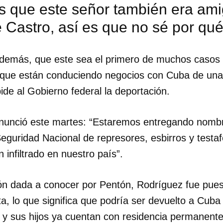
 que este señor también era ami
e Castro, así es que no sé por qu
demás, que este sea el primero de muchos casos 
que están conduciendo negocios con Cuba de una 
pide al Gobierno federal la deportación.
nunció este martes: “Estaremos entregando nombre
guridad Nacional de represores, esbirros y testaf
infiltrado en nuestro país”.
ón dada a conocer por Pentón, Rodríguez fue pue
dar como favorito
a, lo que significa que podría ser devuelto a Cuba
 poder guardar como favorito, primero has de iniciar sesión con
 y sus hijos ya cuentan con residencia permanent
ta de 14ymedio.