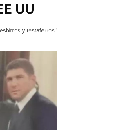
 EE UU
sbirros y testaferros"