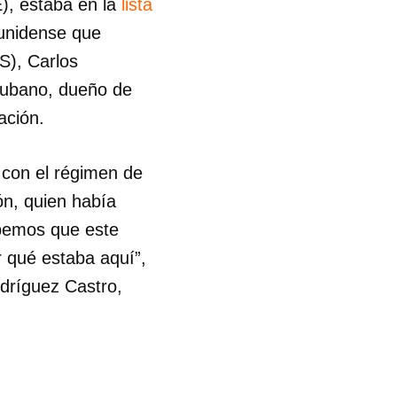
), estaba en la
lista
ounidense que
S), Carlos
 cubano, dueño de
ación.
 con el régimen de
ón, quien había
abemos que este
r qué estaba aquí”,
odríguez Castro,