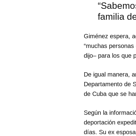
“Sabemos
familia d
Giménez espera, a
“muchas personas 
dijo– para los que 
De igual manera, a
Departamento de Se
de Cuba que se han 
Según la informaci
Guar
deportación expedit
Para
días. Su ex esposa
cuen