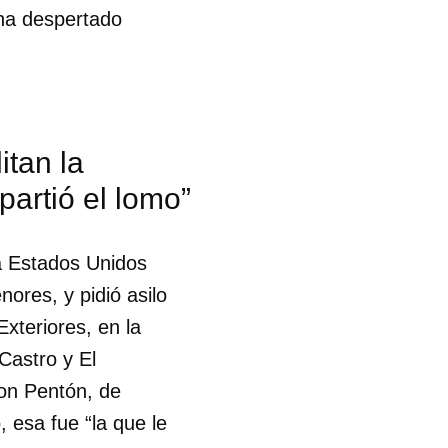
 ha despertado
R
tan la
partió el lomo”
a Estados Unidos
ores, y pidió asilo
Exteriores, en la
Castro y El
con Pentón, de
 esa fue “la que le