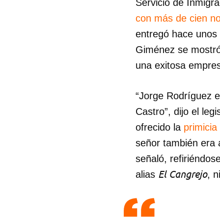
Servicio de Inmigr
con más de cien n
entregó hace unos
Giménez se mostró 
una exitosa empres
“Jorge Rodríguez e
Castro”, dijo el leg
ofrecido la
primicia
señor también era a
señaló, refiriéndo
El Cangrejo
alias
, 