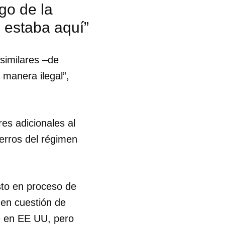
go de la
é estaba aquí”
similares –de
manera ilegal”,
s adicionales al
erros del régimen
sto en proceso de
 en cuestión de
 tu
e en EE UU, pero