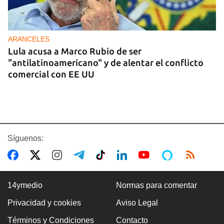
ARANCELES
Lula acusa a Marco Rubio de ser
"antilatinoamericano" y de alentar el conflicto
comercial con EE UU
Síguenos:
14ymedio
Normas para comentar
Privacidad y cookies
Aviso Legal
GASOLINA
Términos y Condiciones
Contacto