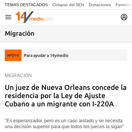
common.go-to-content
TEMAS DESTACADOS
Colapso del SEN
Donaciones
Feminici
Navegación
Migración
Para ayudar a 14ymedio
APOYO
MIGRACIÓN
Un juez de Nueva Orleans concede la
residencia por la Ley de Ajuste
Cubano a un migrante con I-220A
"Es esperanzador, pero es un caso aislado y se necesita
una decisión superior para que todos los jueces la sigan”