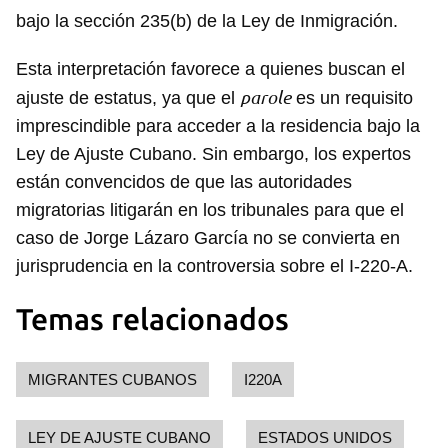
Guardar como favorito
bajo la sección 235(b) de la Ley de Inmigración.
Para poder guardar como favorito, primero has de
iniciar sesión con tu cuenta de 14ymedio.
Esta interpretación favorece a quienes buscan el
parole
ajuste de estatus, ya que el
es un requisito
INICIAR SESIÓN
CANCELAR
imprescindible para acceder a la residencia bajo la
Ley de Ajuste Cubano. Sin embargo, los expertos
están convencidos de que las autoridades
migratorias litigarán en los tribunales para que el
caso de Jorge Lázaro García no se convierta en
jurisprudencia en la controversia sobre el I-220-A.
Temas relacionados
MIGRANTES CUBANOS
I220A
LEY DE AJUSTE CUBANO
ESTADOS UNIDOS