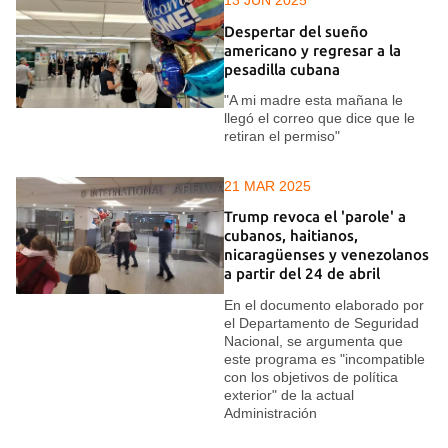
13 JUN 2025
Despertar del sueño
americano y regresar a la
pesadilla cubana
"A mi madre esta mañana le
llegó el correo que dice que le
retiran el permiso"
21 MAR 2025
Trump revoca el 'parole' a
cubanos, haitianos,
nicaragüenses y venezolanos
a partir del 24 de abril
En el documento elaborado por
el Departamento de Seguridad
Nacional, se argumenta que
este programa es "incompatible
con los objetivos de política
exterior" de la actual
Administración