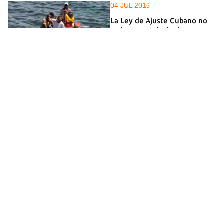
04 JUL 2016
La Ley de Ajuste Cubano no
es la causa principal
01 JUL 2016
La Guardia Costera traslada a
20 balseros a Guantánamo
04 MAY 2016
Costa Rica pide a EE UU ante
la OEA el fin de la Ley de
Ajuste Cubano