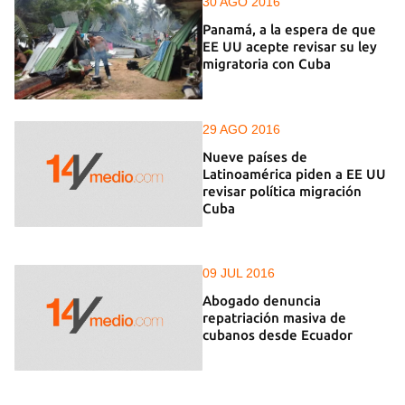
30 AGO 2016
Panamá, a la espera de que
EE UU acepte revisar su ley
migratoria con Cuba
29 AGO 2016
Nueve países de
Latinoamérica piden a EE UU
revisar política migración
Cuba
09 JUL 2016
Abogado denuncia
repatriación masiva de
cubanos desde Ecuador