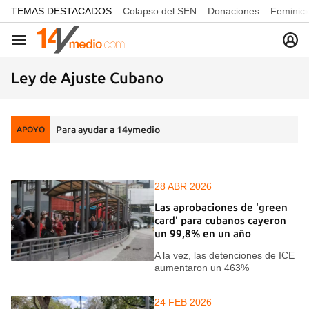
common.go-to-content
TEMAS DESTACADOS
Colapso del SEN
Donaciones
Feminici
Navegación
Ley de Ajuste Cubano
Para ayudar a 14ymedio
APOYO
28 ABR 2026
Las aprobaciones de 'green
card' para cubanos cayeron
un 99,8% en un año
A la vez, las detenciones de ICE
aumentaron un 463%
24 FEB 2026