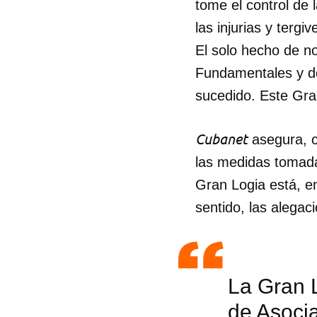
tome el control de
las injurias y ter
El solo hecho de n
Fundamentales y de
sucedido. Este Gra
Cubanet
asegura, c
las medidas tomada
Gran Logia está, e
sentido, las alega
La Gran L
de Asocia