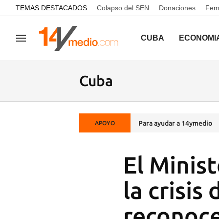
common.go-to-content
TEMAS DESTACADOS
Colapso del SEN
Donaciones
Femi
CUBA
ECONOMÍ
Navegación
Cuba
Para ayudar a 14ymedio
APOYO
El Minist
la crisis
reconoce