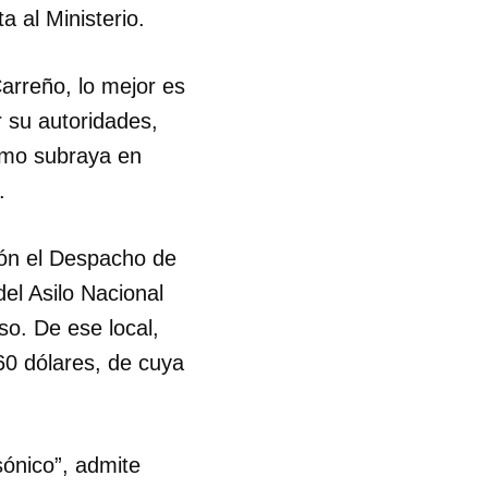
ta al Ministerio.
R
Carreño, lo mejor es
r su autoridades,
omo subraya en
l.
ión el Despacho de
el Asilo Nacional
so. De ese local,
60 dólares, de cuya
ónico”, admite