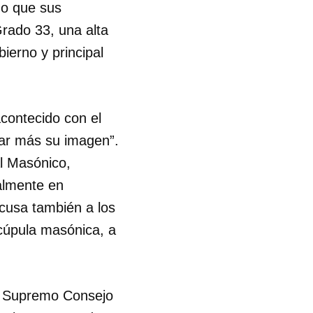
do que sus
rado 33, una alta
ierno y principal
acontecido con el
ñar más su imagen”.
l Masónico,
almente en
acusa también a los
 cúpula masónica, a
l Supremo Consejo