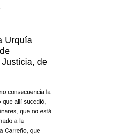
o.
a Urquía
 de
 Justicia, de
mo consecuencia la
o que allí sucedió,
inares, que no está
mado a la
 tu
ía Carreño, que