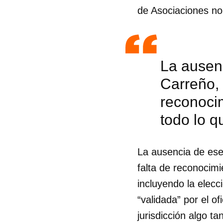
de Asociaciones no
La ausen
Carreño, 
reconocim
todo lo q
La ausencia de es
falta de reconocimie
incluyendo la elec
Guar
“validada” por el o
Para
jurisdicción algo 
cuen