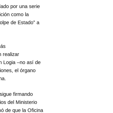
ado por una serie
sición como la
golpe de Estado” a
más
 realizar
n Logia –no así de
ciones, el órgano
ana.
 sigue firmando
os del Ministerio
mó de que la Oficina