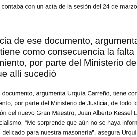
 contaba con un acta de la sesión del 24 de marz
cia de ese documento, argument
tiene como consecuencia la falta
iento, por parte del Ministerio de
ue allí sucedió
e documento, argumenta Urquía Carreño, tiene co
nto, por parte del Ministerio de Justicia, de todo l
ción del nuevo Gran Maestro, Juan Alberto Kessel L
dar como favorito
ficialismo. “Me sorprende que aún no se haya infor
 poder guardar como favorito, primero has de iniciar sesión con
tan delicado para nuestra masonería”, asegura Urqu
ta de 14ymedio.