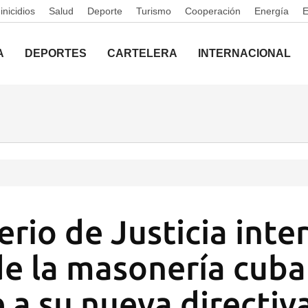
nicidios
Salud
Deporte
Turismo
Cooperación
Energía
A
DEPORTES
CARTELERA
INTERNACIONAL
erio de Justicia inte
 de la masonería cub
 a su nueva directiv