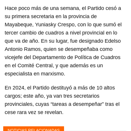
Hace poco más de una semana, el Partido cesó a
su primera secretaria en la provincia de
Mayabeque, Yuniasky Crespo, con lo que sumó el
tercer cambio de cuadros a nivel provincial en lo
que va de año. En su lugar, fue designado Edelso
Antonio Ramos, quien se desempeñaba como
vicejefe del Departamento de Política de Cuadros
en el Comité Central, y que además es un
especialista en marxismo.
Guardar como favorito
En 2024, el Partido destituyó a más de 10 altos
Para poder guardar como favorito, primero has de
iniciar sesión con tu cuenta de 14ymedio.
cargos; este año, ya van tres secretarios
provinciales, cuyas “tareas a desempeñar” tras el
INICIAR SESIÓN
CANCELAR
cese rara vez se revelan.
NOTICIAS RELACIONADAS