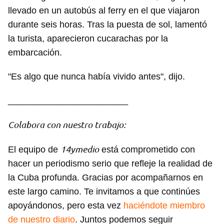
llevado en un autobús al ferry en el que viajaron
durante seis horas. Tras la puesta de sol, lamentó
Guardar como favorito
la turista, aparecieron cucarachas por la
embarcación.
Para poder guardar como favorito, primero has de
iniciar sesión con tu cuenta de 14ymedio.
"Es algo que nunca había vivido antes", dijo.
INICIAR SESIÓN
CANCELAR
________________________
Colabora con nuestro trabajo:
14ymedio
El equipo de
está comprometido con
hacer un periodismo serio que refleje la realidad de
la Cuba profunda. Gracias por acompañarnos en
este largo camino. Te invitamos a que continúes
apoyándonos, pero esta vez
haciéndote miembro
de nuestro diario
. Juntos podemos seguir