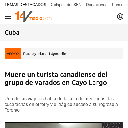
common.go-to-content
TEMAS DESTACADOS
Colapso del SEN
Donaciones
Feminici
Navegación
Cuba
Para ayudar a 14ymedio
APOYO
Muere un turista canadiense del
grupo de varados en Cayo Largo
Una de las viajeras habla de la falta de medicinas, las
cucarachas en el ferry y el trágico suceso a su regreso a
Toronto