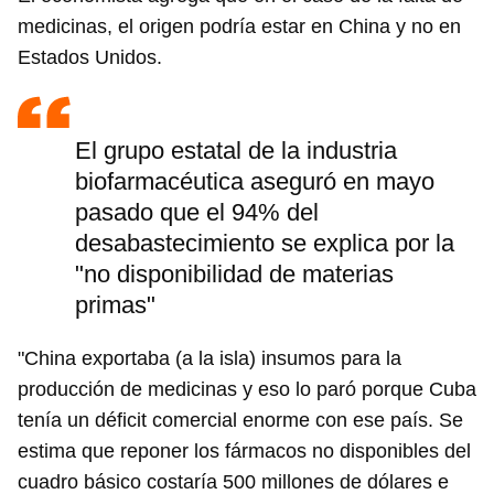
medicinas, el origen podría estar en China y no en
Estados Unidos.
El grupo estatal de la industria
biofarmacéutica aseguró en mayo
pasado que el 94% del
desabastecimiento se explica por la
"no disponibilidad de materias
Guardar como favorito
primas"
Para poder guardar como favorito, primero has de
iniciar sesión con tu cuenta de 14ymedio.
"China exportaba (a la isla) insumos para la
producción de medicinas y eso lo paró porque Cuba
INICIAR SESIÓN
CANCELAR
tenía un déficit comercial enorme con ese país. Se
estima que reponer los fármacos no disponibles del
cuadro básico costaría 500 millones de dólares e