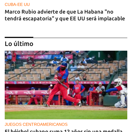
CUBA-EE UU
Marco Rubio advierte de que La Habana "no
tendrá escapatoria" y que EE UU será implacable
Lo último
PODCAST
Cafecito informativo del viernes 7 de agosto de
2026
JUEGOS CENTROAMERICANOS
El béisbol cubano suma 12 años sin una medalla