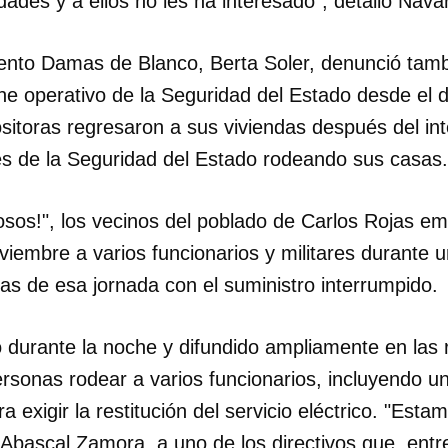
ades y a ellos no les ha interesado", detalló Nava
INICIAR SESIÓN
CANCELA
iento Damas de Blanco, Berta Soler, denunció tamb
ne operativo de la Seguridad del Estado desde el d
itoras regresaron a sus viviendas después del int
s de la Seguridad del Estado rodeando sus casas.
osos!", los vecinos del poblado de Carlos Rojas e
viembre a varios funcionarios y militares durante 
as de esa jornada con el suministro interrumpido.
o durante la noche y difundido ampliamente en las 
rsonas rodear a varios funcionarios, incluyendo u
ra exigir la restitución del servicio eléctrico. "Es
 Abascal Zamora, a uno de los directivos que, ent