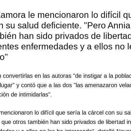
amora le mencionaron lo difícil qu
n su salud deficiente. "Pero Annia
bién han sido privados de liberta
entes enfermedades y a ellos no l
o"
convertirlas en las autoras "de instigar a la poblac
 lugar" y contó que a las dos "las amenazaron vel
ción de intimidarlas".
dar como favorito
encionaron lo difícil que sería la cárcel con su sal
o que otros también han sido privados de libertad 
 poder guardar como favorito, primero has de iniciar sesión con
ta de 14ymedio.