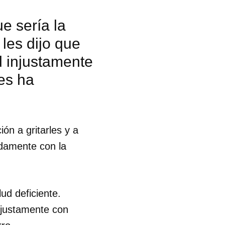
e sería la
 les dijo que
d injustamente
es ha
ión a gritarles y a
adamente con la
ud deficiente.
injustamente con
 tu