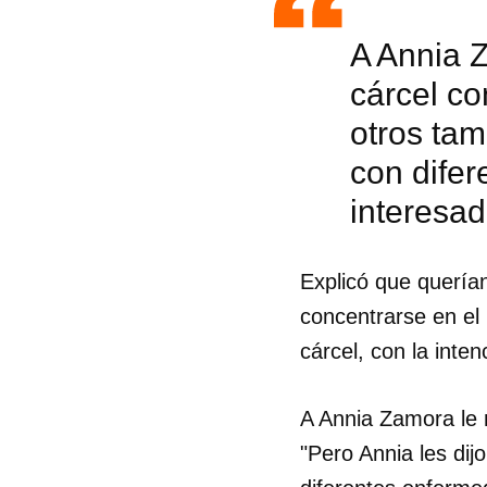
A Annia Z
cárcel co
otros tam
con difer
interesad
Explicó que querían 
concentrarse en el
cárcel, con la inten
Guar
A Annia Zamora le m
"Pero Annia les dij
Para
cuen