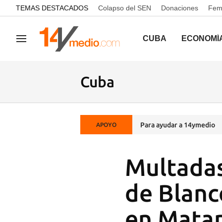
common.go-to-content
TEMAS DESTACADOS
Colapso del SEN
Donaciones
Femi
CUBA
ECONOMÍ
Navegación
Cuba
Para ayudar a 14ymedio
APOYO
Multadas
de Blanc
en Mata