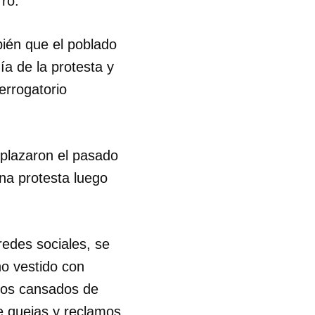
rro.
R
ién que el poblado
ía de la protesta y
errogatorio
mplazaron el pasado
una protesta luego
redes sociales, se
no vestido con
tamos cansados de
re quejas y reclamos