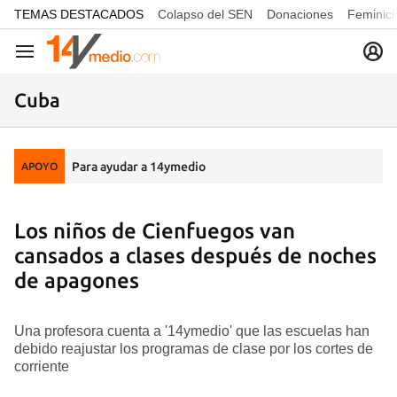
common.go-to-content
TEMAS DESTACADOS
Colapso del SEN
Donaciones
Feminici
Navegación
Cuba
Para ayudar a 14ymedio
APOYO
Los niños de Cienfuegos van
cansados a clases después de noches
de apagones
Una profesora cuenta a '14ymedio' que las escuelas han
debido reajustar los programas de clase por los cortes de
corriente