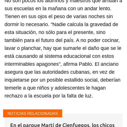
No son pocos los alumnos y maestros que arriban a
sus escuelas en la mañana con un andar lento.
Guardar como favorito
Tienen en sus ojos el peso de varias noches sin
dormir lo necesario. "Nadie calcula la gravedad de
Para poder guardar como favorito, primero has de
iniciar sesión con tu cuenta de 14ymedio.
esta situación, no sólo para el presente, sino
también para el futuro del país. A no poder cocinar,
INICIAR SESIÓN
CANCELAR
lavar o planchar, hay que sumarle el daño que se le
está causando al sistema educacional con estos
interminables apagones", afirma Pablo. El anciano
asegura que las autoridades cubanas, en vez de
inquietarse por un posible estallido social, deberían
temerle a que niños y adolescentes le hagan
rechazo a la escuela por la falta de luz.
NOTICIAS RELACIONADAS
En el parque Martí de Cienfuegos, los chicos