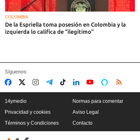
COLOMBIA
De la Espriella toma posesión en Colombia y la
izquierda lo califica de “ilegítimo”
Síguenos:
14ymedio
Normas para comentar
Privacidad y cookies
Aviso Legal
BOXEO
Términos y Condiciones
Contacto
El boxeo masculino cubano se quedó sin títulos
en Santo Domingo