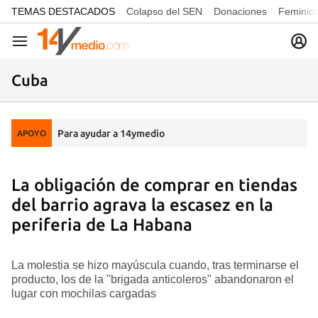
common.go-to-content
TEMAS DESTACADOS
Colapso del SEN
Donaciones
Feminici
Navegación
Cuba
Para ayudar a 14ymedio
APOYO
La obligación de comprar en tiendas
del barrio agrava la escasez en la
periferia de La Habana
La molestia se hizo mayúscula cuando, tras terminarse el
producto, los de la "brigada anticoleros" abandonaron el
lugar con mochilas cargadas