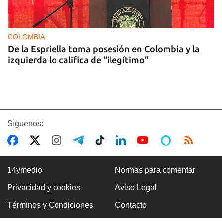
COLOMBIA
De la Espriella toma posesión en Colombia y la
izquierda lo califica de “ilegítimo”
Síguenos:
14ymedio
Normas para comentar
Privacidad y cookies
Aviso Legal
BOXEO
Términos y Condiciones
Contacto
El boxeo masculino cubano se quedó sin títulos