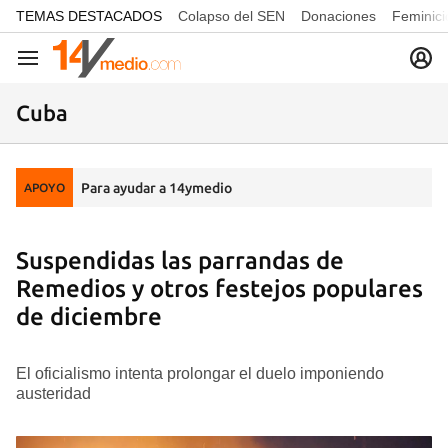
common.go-to-content
TEMAS DESTACADOS
Colapso del SEN
Donaciones
Feminici
Navegación
Cuba
Para ayudar a 14ymedio
APOYO
Suspendidas las parrandas de
Remedios y otros festejos populares
de diciembre
El oficialismo intenta prolongar el duelo imponiendo
austeridad