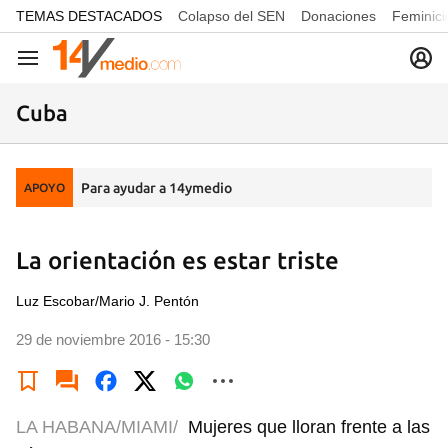
common.go-to-content
TEMAS DESTACADOS
Colapso del SEN
Donaciones
Feminici
Navegación
Cuba
Para ayudar a 14ymedio
APOYO
La orientación es estar triste
Luz Escobar/Mario J. Pentón
29 de noviembre 2016 - 15:30
LA HABANA/MIAMI/
Mujeres que lloran frente a las