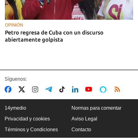
OPINIÓN
Petro regresa de Cuba con un discurso
abiertamente golpista
Síguenos:
14ymedio
Normas para comentar
Privacidad y cookies
Aviso Legal
14YMEDIO
Términos y Condiciones
Contacto
Edición impresa del 7 de agosto de 2026