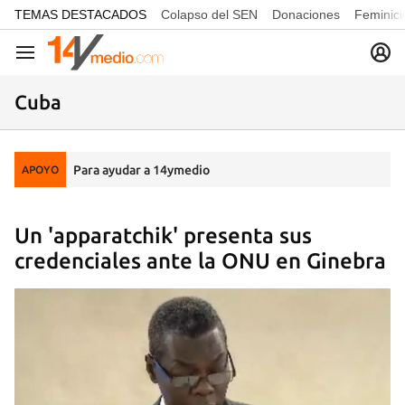
common.go-to-content
TEMAS DESTACADOS
Colapso del SEN
Donaciones
Feminici
Navegación
Cuba
Para ayudar a 14ymedio
APOYO
Un 'apparatchik' presenta sus
credenciales ante la ONU en Ginebra