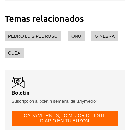
Temas relacionados
PEDRO LUIS PEDROSO
ONU
GINEBRA
CUBA
Guardar como favorito
Para poder guardar como favorito, primero has de
iniciar sesión con tu cuenta de 14ymedio.
Boletín
INICIAR SESIÓN
CANCELAR
Suscripción al boletín semanal de ‘14ymedio’.
CADA VIERNES, LO MEJOR DE ESTE
DIARIO EN TU BUZÓN.