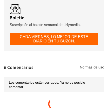
Boletín
Guardar como favorito
Suscripción al boletín semanal de ‘14ymedio’.
Para poder guardar como favorito, primero has de
iniciar sesión con tu cuenta de 14ymedio.
CADA VIERNES, LO MEJOR DE ESTE
DIARIO EN TU BUZÓN.
INICIAR SESIÓN
CANCELAR
6 Comentarios
Normas de uso
Los comentarios están cerrados. Ya no es posible
comentar