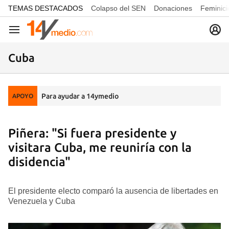
common.go-to-content
TEMAS DESTACADOS
Colapso del SEN
Donaciones
Feminici
Navegación
Cuba
Para ayudar a 14ymedio
APOYO
Piñera: "Si fuera presidente y
visitara Cuba, me reuniría con la
disidencia"
El presidente electo comparó la ausencia de libertades en
Venezuela y Cuba