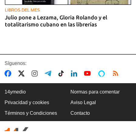
LIBROS DEL MES
Julio pone a Lezama, Gloria Rolando y el
totalitarismo cubano en las librerías
Síguenos:
14ymedio
Normas para comentar
Privacidad y cookies
Aviso Legal
ARANCELES
Términos y Condiciones
Contacto
Lula acusa a Marco Rubio de ser
"antilatinoamericano" y de alentar el conflicto
comercial con EE UU