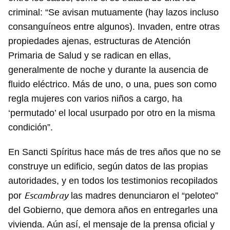
criminal: “Se avisan mutuamente (hay lazos incluso
consanguíneos entre algunos). Invaden, entre otras
propiedades ajenas, estructuras de Atención
Primaria de Salud y se radican en ellas,
generalmente de noche y durante la ausencia de
Guardar como favorito
fluido eléctrico. Más de uno, o una, pues son como
Para poder guardar como favorito, primero has de
regla mujeres con varios niños a cargo, ha
iniciar sesión con tu cuenta de 14ymedio.
‘permutado’ el local usurpado por otro en la misma
condición”.
INICIAR SESIÓN
CANCELAR
En Sancti Spíritus hace más de tres años que no se
construye un edificio, según datos de las propias
autoridades, y en todos los testimonios recopilados
Escambray
por
las madres denunciaron el “peloteo”
del Gobierno, que demora años en entregarles una
vivienda. Aún así, el mensaje de la prensa oficial y