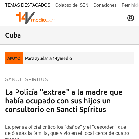
common.go-to-content
TEMAS DESTACADOS
Colapso del SEN
Donaciones
Feminici
Navegación
Cuba
Para ayudar a 14ymedio
APOYO
SANCTI SPÍRITUS
La Policía "extrae" a la madre que
había ocupado con sus hijos un
consultorio en Sancti Spíritus
La prensa oficial criticó los "daños" y el "desorden" que
dejó atrás la familia, que vivió en el local cerca de cuatro