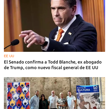
GAS
Los puntos de ProGas vuelven a cerrar en La
Habana tras agotarse las balitas de gas en
dólares
EE UU
El Senado confirma a Todd Blanche, ex abogado
de Trump, como nuevo fiscal general de EE UU