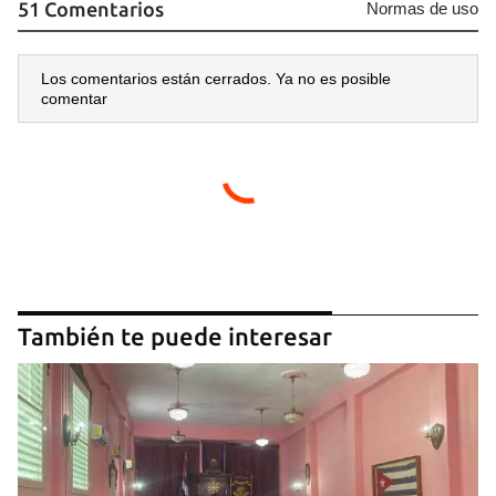
51 Comentarios
Normas de uso
Los comentarios están cerrados. Ya no es posible
comentar
Guardar como favorito
Para poder guardar como favorito, primero has de
iniciar sesión con tu cuenta de 14ymedio.
También te puede interesar
INICIAR SESIÓN
CANCELAR