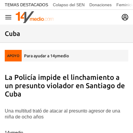
common.go-to-content
TEMAS DESTACADOS
Colapso del SEN
Donaciones
Feminici
Navegación
Cuba
Para ayudar a 14ymedio
APOYO
La Policía impide el linchamiento a
un presunto violador en Santiago de
Cuba
Una multitud trató de atacar al presunto agresor de una
niña de ocho años
14ymedio