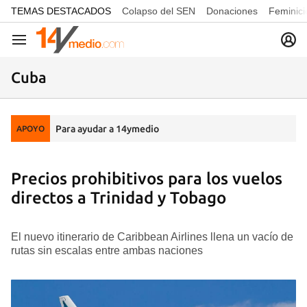
common.go-to-content
TEMAS DESTACADOS
Colapso del SEN
Donaciones
Feminici
Navegación
Cuba
Para ayudar a 14ymedio
APOYO
Precios prohibitivos para los vuelos
directos a Trinidad y Tobago
El nuevo itinerario de Caribbean Airlines llena un vacío de
rutas sin escalas entre ambas naciones