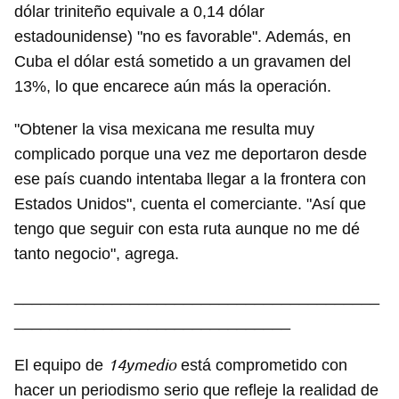
dólar triniteño equivale a 0,14 dólar
estadounidense) "no es favorable". Además, en
Cuba el dólar está sometido a un gravamen del
13%, lo que encarece aún más la operación.
"Obtener la visa mexicana me resulta muy
complicado porque una vez me deportaron desde
ese país cuando intentaba llegar a la frontera con
Estados Unidos", cuenta el comerciante. "Así que
tengo que seguir con esta ruta aunque no me dé
tanto negocio", agrega.
Guardar como favorito
_________________________________________
Para poder guardar como favorito, primero has de
_______________________________
iniciar sesión con tu cuenta de 14ymedio.
14ymedio
El equipo de
está comprometido con
INICIAR SESIÓN
CANCELAR
hacer un periodismo serio que refleje la realidad de