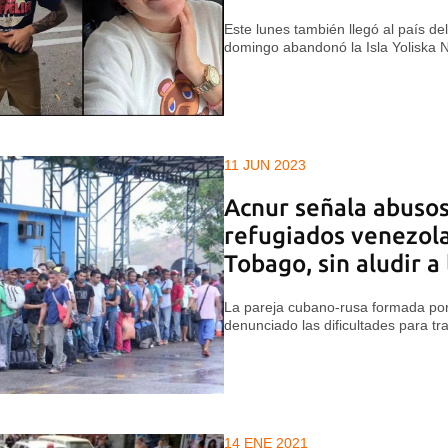
Este lunes también llegó al país del 
domingo abandonó la Isla Yoliska 
11 JUN 2023
Acnur señala abusos
refugiados venezola
Tobago, sin aludir a
La pareja cubano-rusa formada por
denunciado las dificultades para tra
14 ENE 2021