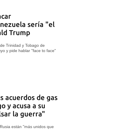
acar
nezuela sería "el
nald Trump
 de Trinidad y Tobago de
uyo y pide hablar "face to face"
s acuerdos de gas
o y acusa a su
sar la guerra"
y Rusia están "más unidos que