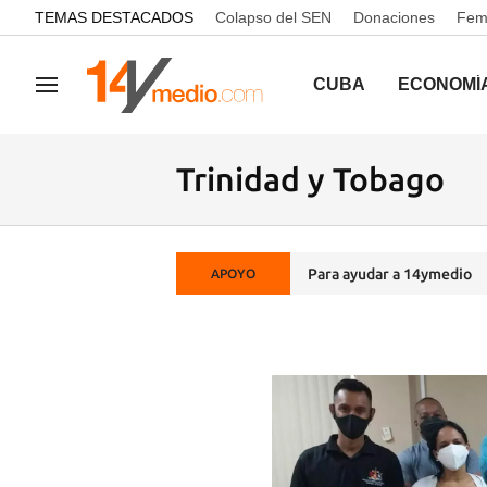
common.go-to-content
TEMAS DESTACADOS
Colapso del SEN
Donaciones
Femi
CUBA
ECONOMÍ
Navegación
Trinidad y Tobago
Para ayudar a 14ymedio
APOYO