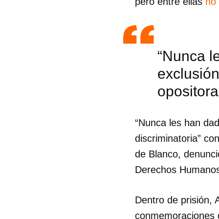
pero entre ellas
no
“Nunca le
exclusión
opositora
“Nunca les han dad
discriminatoria” c
de Blanco, denunci
Derechos Humanos
Guar
Dentro de prisión,
Para
cuen
conmemoraciones de