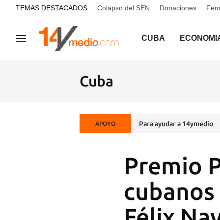
common.go-to-content
TEMAS DESTACADOS
Colapso del SEN
Donaciones
Femi
CUBA
ECONOMÍ
Navegación
Cuba
Para ayudar a 14ymedio
APOYO
Premio P
cubanos 
Félix Na