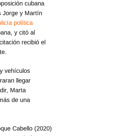
oposición cubana
s Jorge y Martín
licía política
na, y citó al
itación recibió el
te.
y vehículos
raran llegar
dir, Marta
 más de una
oque Cabello (2020)