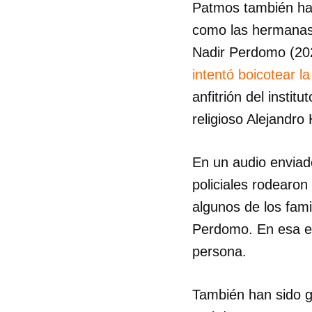
Patmos también ha 
como las hermanas 
Nadir Perdomo (202
intentó boicotear l
anfitrión del instit
religioso Alejandr
En un audio enviad
policiales rodearon
algunos de los fami
Perdomo. En esa ed
persona.
También han sido g