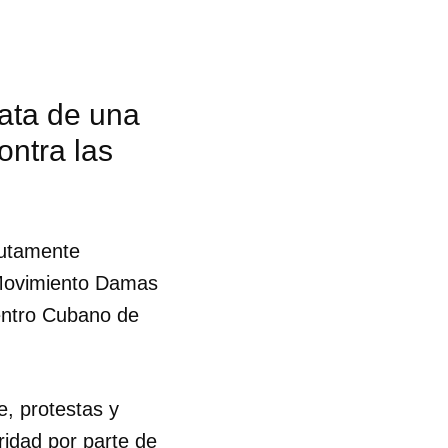
rata de una
ontra las
lutamente
l Movimiento Damas
entro Cubano de
e, protestas y
 tu
idad por parte de