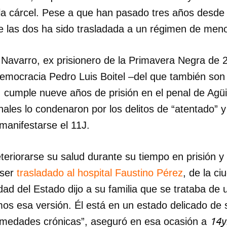
 la cárcel. Pese a que han pasado tres años desde 
INICIAR SESIÓN
CANCELA
e las dos ha sido trasladada a un régimen de meno
x Navarro, ex prisionero de la Primavera Negra de 
 Democracia Pedro Luis Boitel –del que también so
cumple nueve años de prisión en el penal de Agü
unales lo condenaron por los delitos de “atentado” 
 manifestarse el 11J.
teriorarse su salud durante su tiempo en prisión 
 ser
trasladado al hospital Faustino Pérez
, de la c
dad del Estado dijo a su familia que se trataba d
mos esa versión. Él está en un estado delicado de 
14y
rmedades crónicas”, aseguró en esa ocasión a