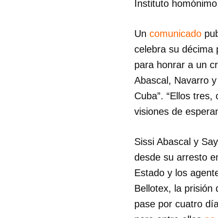
Instituto homónimo
Un
comunicado
pub
celebra su décima 
para honrar a un c
Abascal, Navarro y 
Cuba”. “Ellos tres
visiones de esperan
Sissi Abascal y Say
desde su arresto e
Estado y los agent
Bellotex, la prisi
pase por cuatro día