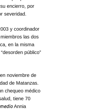
su encierro, por
R
r severidad.
2003 y coordinador
n miembros las dos
ica, en la misma
y “desorden público”
y en noviembre de
iudad de Matanzas.
e un chequeo médico
salud, tiene 70
medio
Annia