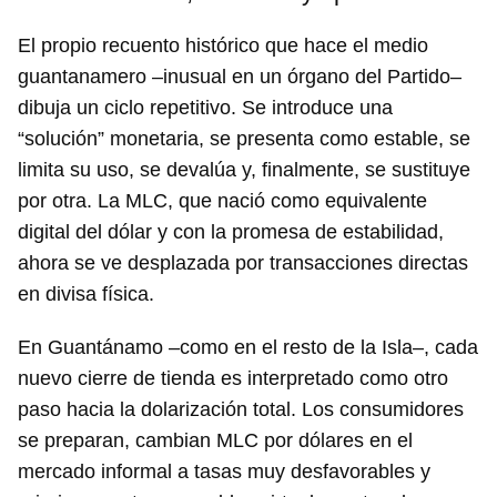
El propio recuento histórico que hace el medio
guantanamero –inusual en un órgano del Partido–
dibuja un ciclo repetitivo. Se introduce una
“solución” monetaria, se presenta como estable, se
limita su uso, se devalúa y, finalmente, se sustituye
por otra. La MLC, que nació como equivalente
digital del dólar y con la promesa de estabilidad,
ahora se ve desplazada por transacciones directas
en divisa física.
Guardar como favorito
En Guantánamo –como en el resto de la Isla–, cada
nuevo cierre de tienda es interpretado como otro
Para poder guardar como favorito, primero has de
iniciar sesión con tu cuenta de 14ymedio.
paso hacia la dolarización total. Los consumidores
se preparan, cambian MLC por dólares en el
INICIAR SESIÓN
CANCELAR
mercado informal a tasas muy desfavorables y