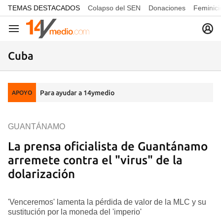
common.go-to-content
TEMAS DESTACADOS
Colapso del SEN
Donaciones
Feminici
Navegación
Cuba
Para ayudar a 14ymedio
APOYO
GUANTÁNAMO
La prensa oficialista de Guantánamo
arremete contra el "virus" de la
dolarización
'Venceremos' lamenta la pérdida de valor de la MLC y su
sustitución por la moneda del 'imperio'