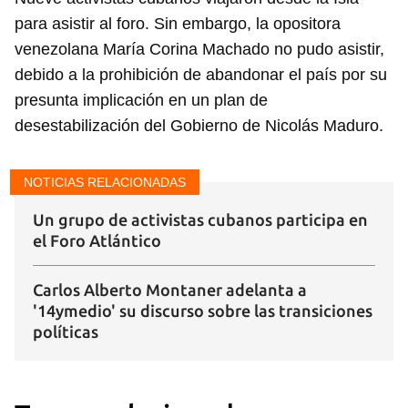
para asistir al foro. Sin embargo, la opositora
venezolana María Corina Machado no pudo asistir,
debido a la prohibición de abandonar el país por su
presunta implicación en un plan de
desestabilización del Gobierno de Nicolás Maduro.
NOTICIAS RELACIONADAS
Guardar como favorito
Un grupo de activistas cubanos participa en
el Foro Atlántico
Para poder guardar como favorito, primero has de
iniciar sesión con tu cuenta de 14ymedio.
Carlos Alberto Montaner adelanta a
'14ymedio' su discurso sobre las transiciones
INICIAR SESIÓN
CANCELAR
políticas