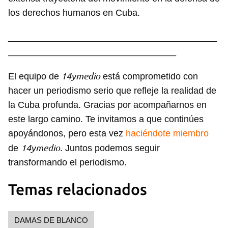
los derechos humanos en Cuba.
_________________________________________
_________________________________
Guardar como favorito
14ymedio
El equipo de
está comprometido con
Para poder guardar como favorito, primero has de
iniciar sesión con tu cuenta de 14ymedio.
hacer un periodismo serio que refleje la realidad de
la Cuba profunda. Gracias por acompañarnos en
INICIAR SESIÓN
CANCELAR
este largo camino. Te invitamos a que continúes
apoyándonos, pero esta vez
haciéndote miembro
14ymedio
de
. Juntos podemos seguir
transformando el periodismo.
Temas relacionados
DAMAS DE BLANCO