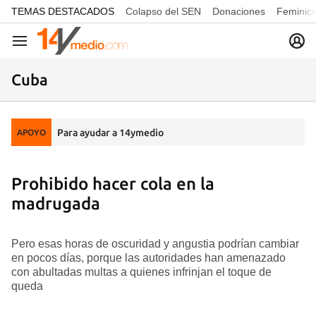
common.go-to-content
TEMAS DESTACADOS
Colapso del SEN
Donaciones
Feminici
Navegación
Cuba
Para ayudar a 14ymedio
APOYO
Prohibido hacer cola en la
madrugada
Pero esas horas de oscuridad y angustia podrían cambiar
en pocos días, porque las autoridades han amenazado
con abultadas multas a quienes infrinjan el toque de
queda