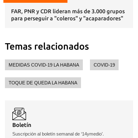
FAR, PNR y CDR lideran más de 3.000 grupos
Guardar como favorito
para perseguir a "coleros" y "acaparadores"
Para poder guardar como favorito, primero has de
iniciar sesión con tu cuenta de 14ymedio.
Temas relacionados
INICIAR SESIÓN
CANCELAR
MEDIDAS COVID-19 LA HABANA
COVID-19
TOQUE DE QUEDA LA HABANA
Boletín
Suscripción al boletín semanal de ‘14ymedio’.