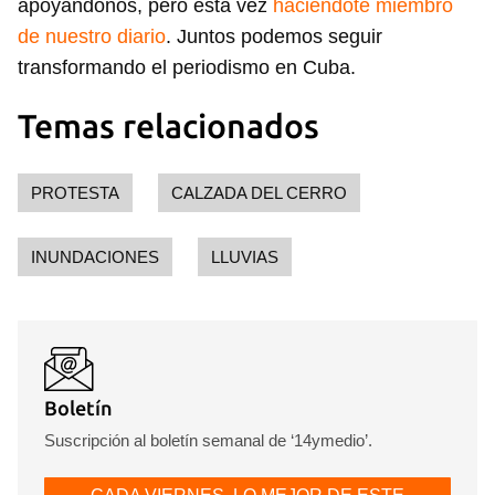
apoyándonos, pero esta vez
haciéndote miembro
de nuestro diario
. Juntos podemos seguir
transformando el periodismo en Cuba.
Temas relacionados
PROTESTA
CALZADA DEL CERRO
INUNDACIONES
LLUVIAS
Guardar como favorito
Para poder guardar como favorito, primero has de
iniciar sesión con tu cuenta de 14ymedio.
INICIAR SESIÓN
CANCELAR
Boletín
Suscripción al boletín semanal de ‘14ymedio’.