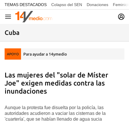
common.go-to-content
TEMAS DESTACADOS
Colapso del SEN
Donaciones
Feminici
Navegación
Cuba
Para ayudar a 14ymedio
APOYO
Las mujeres del "solar de Míster
Joe" exigen medidas contra las
inundaciones
Aunque la protesta fue disuelta por la policía, las
autoridades acudieron a vaciar las cisternas de la
'cuartería', que se habían llenado de agua sucia