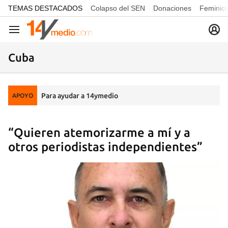
common.go-to-content
TEMAS DESTACADOS
Colapso del SEN
Donaciones
Feminici
Navegación
Cuba
Para ayudar a 14ymedio
APOYO
“Quieren atemorizarme a mí y a
otros periodistas independientes”