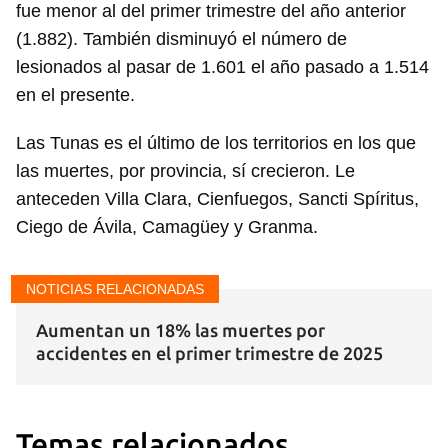
fue menor al del primer trimestre del año anterior
(1.882). También disminuyó el número de
lesionados al pasar de 1.601 el año pasado a 1.514
en el presente.
Las Tunas es el último de los territorios en los que
las muertes, por provincia, sí crecieron. Le
anteceden Villa Clara, Cienfuegos, Sancti Spíritus,
Guardar como favorito
Ciego de Ávila, Camagüey y Granma.
Para poder guardar como favorito, primero has de
iniciar sesión con tu cuenta de 14ymedio.
NOTICIAS RELACIONADAS
Aumentan un 18% las muertes por
INICIAR SESIÓN
CANCELAR
accidentes en el primer trimestre de 2025
Temas relacionados