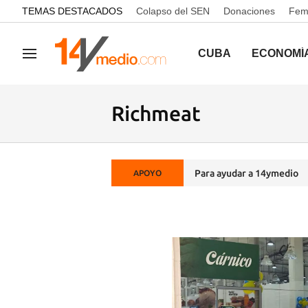
common.go-to-content
TEMAS DESTACADOS
Colapso del SEN
Donaciones
Femi
CUBA
ECONOMÍ
Navegación
Richmeat
Para ayudar a 14ymedio
APOYO