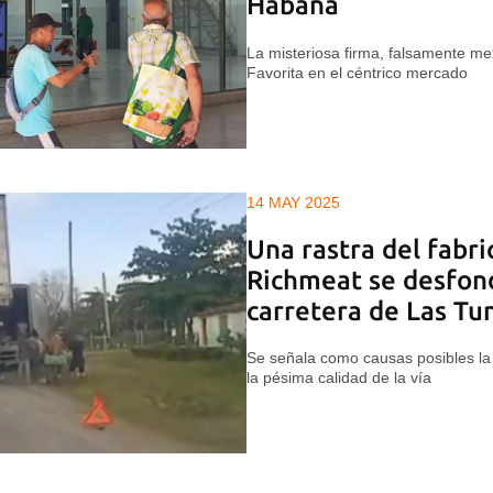
Habana
La misteriosa firma, falsamente me
Favorita en el céntrico mercado
14 MAY 2025
Una rastra del fabri
Richmeat se desfon
carretera de Las Tu
Se señala como causas posibles la 
la pésima calidad de la vía