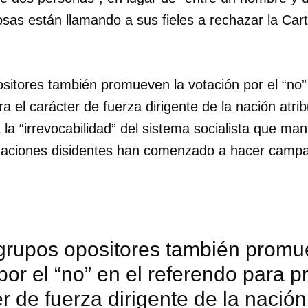
osas están llamando a sus fieles a rechazar la Ca
sitores también promueven la votación por el “no”
a el carácter de fuerza dirigente de la nación atrib
la “irrevocabilidad” del sistema socialista que mant
aciones disidentes han comenzado a hacer campa
grupos opositores también promu
dar como favorito
por el “no” en el referendo para p
 poder guardar como favorito, primero has de iniciar sesión con
er de fuerza dirigente de la nación
ta de 14ymedio.