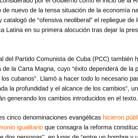
onsiderado por el Gobierno como el inicio de la R
 de nuevo de la tensa situación de la economía na
 catalogó de “ofensiva neoliberal” el repliegue de 
a Latina en su primera alocución tras dejar la pre
ral del Partido Comunista de Cuba (PCC) también hi
 de la Carta Magna, cuyo “éxito dependerá de la pa
los cubanos”. Llamó a hacer todo lo necesario pa
a la profundidad y el alcance de los cambios”, una
án generando los cambios introducidos en el texto.
mes cinco denominaciones evangélicas
hicieron púb
monio igualitario
que consagra la reforma constitucio
re dos personas", en lugar de “entre un hombre y u