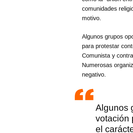
comunidades religi
motivo.
Algunos grupos opo
para protestar contr
Comunista y contra 
Numerosas organiz
negativo.
Algunos 
Guar
votación 
Para
el caráct
cuen