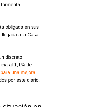
a tormenta
ta obligada en sus
a llegada a la Casa
un discreto
ncia al 1,1% de
e para una mejora
os por este diario.
 situación en