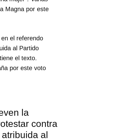
rta Magna por este
 en el referendo
uida al Partido
iene el texto.
ña por este voto
even la
rotestar contra
 tu
 atribuida al