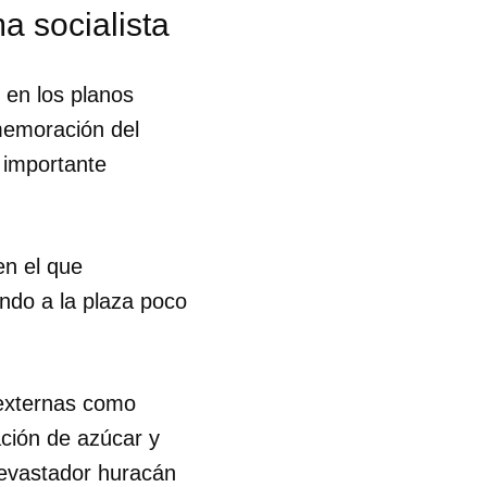
a socialista
R
 en los planos
nmemoración del
 importante
 en el que
ando a la plaza poco
 externas como
ación de azúcar y
devastador huracán