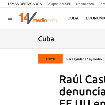
common.go-to-content
TEMAS DESTACADOS
Colapso del SEN
Donaciones
Femi
CUBA
ECONOMÍ
Navegación
Cuba
Para ayudar a 14ymedio
APOYO
Raúl Cas
denuncia
EE UU en