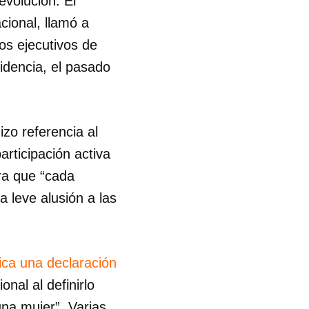
evolución. El
cional, llamó a
los ejecutivos de
sidencia, el pasado
zo referencia al
rticipación activa
ra que “cada
 leve alusión a las
lica una declaración
nal al definirlo
na mujer”. Varias