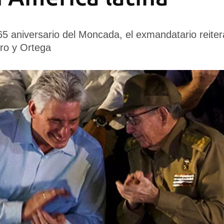
65 aniversario del Moncada, el exmandatario reitera
ro y Ortega