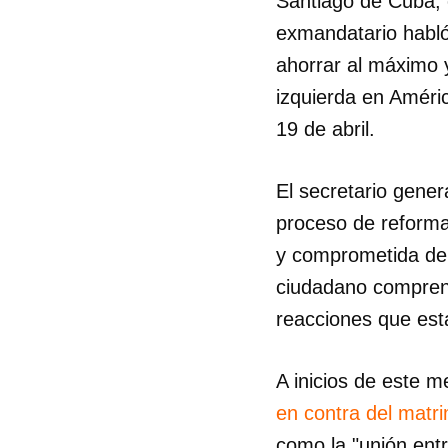
Santiago de Cuba, c
exmandatario habló
ahorrar al máximo y
izquierda en Améric
19 de abril.
El secretario gene
proceso de reforma
y comprometida de 
ciudadano comprend
reacciones que est
A inicios de este 
en contra del matri
como la "unión ent