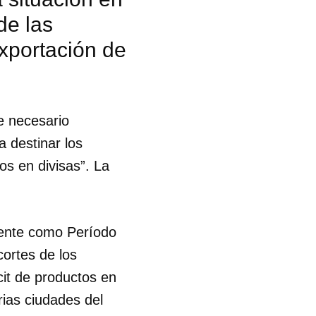
de las
exportación de
ce necesario
a destinar los
os en divisas”. La
mente como Período
cortes de los
cit de productos en
rias ciudades del