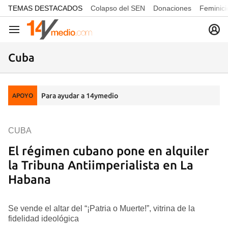
common.go-to-content
TEMAS DESTACADOS
Colapso del SEN
Donaciones
Feminici
Navegación
Cuba
Para ayudar a 14ymedio
APOYO
CUBA
El régimen cubano pone en alquiler
la Tribuna Antiimperialista en La
Habana
Se vende el altar del “¡Patria o Muerte!”, vitrina de la
fidelidad ideológica