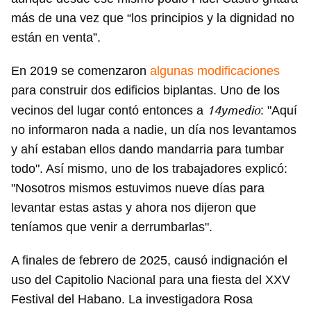
más de una vez que “los principios y la dignidad no
están en venta”.
En 2019 se comenzaron
algunas modificaciones
para construir dos edificios biplantas. Uno de los
14ymedio
vecinos del lugar contó entonces a
: "Aquí
no informaron nada a nadie, un día nos levantamos
y ahí estaban ellos dando mandarria para tumbar
Guardar como favorito
todo". Así mismo, uno de los trabajadores explicó:
"Nosotros mismos estuvimos nueve días para
Para poder guardar como favorito, primero has de
iniciar sesión con tu cuenta de 14ymedio.
levantar estas astas y ahora nos dijeron que
teníamos que venir a derrumbarlas".
INICIAR SESIÓN
CANCELAR
A finales de febrero de 2025, causó indignación el
uso del Capitolio Nacional para una fiesta del XXV
Festival del Habano. La investigadora Rosa