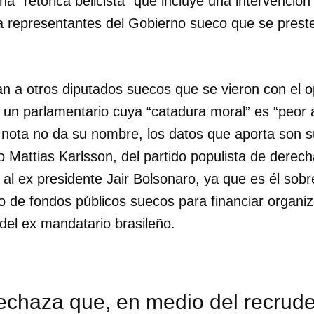
a “retórica belicista” que incluye una intervenció
a representantes del Gobierno sueco que se prest
an a otros diputados suecos que se vieron con el 
un parlamentario cuya “catadura moral” es “peor a
 nota no da su nombre, los datos que aporta son s
co Mattias Karlsson, del partido populista de dere
 al ex presidente Jair Bolsonaro, ya que es él sob
o de fondos públicos suecos para financiar organiz
del ex mandatario brasileño.
dar como favorito
 poder guardar como favorito, primero has de iniciar sesión con
rechaza que, en medio del recrud
ta de 14ymedio.