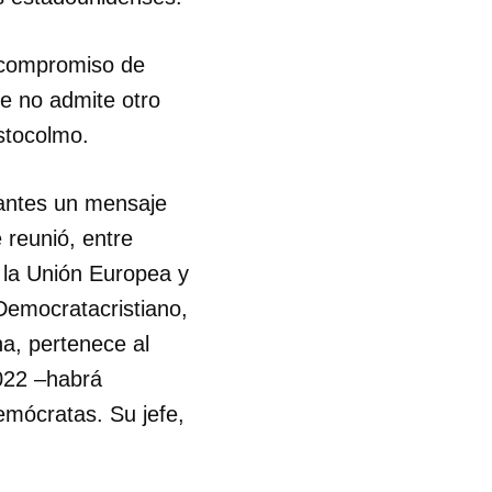
l compromiso de
ue no admite otro
Estocolmo.
 antes un mensaje
 reunió, entre
 la Unión Europea y
Democratacristiano,
na, pertenece al
022 –habrá
emócratas. Su jefe,