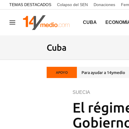
common.go-to-content
TEMAS DESTACADOS
Colapso del SEN
Donaciones
Femi
CUBA
ECONOMÍ
Navegación
Cuba
Para ayudar a 14ymedio
APOYO
SUECIA
El régim
Gobierno