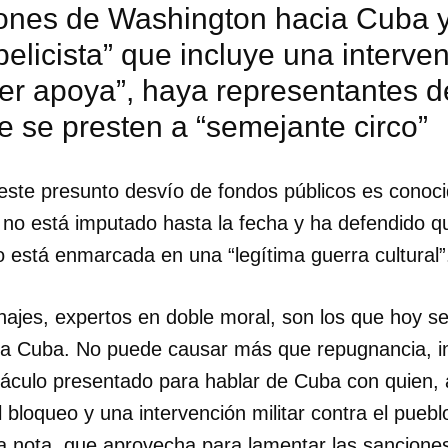
iones de Washington hacia Cuba 
 belicista” que incluye una interv
INICIAR SESIÓN
CANCELA
er apoya”, haya representantes d
 se presten a “semejante circo”
este presunto desvío de fondos públicos es conoci
 no está imputado hasta la fecha y ha defendido q
 está enmarcada en una “legítima guerra cultural”
ajes, expertos en doble moral, son los que hoy se
a Cuba. No puede causar más que repugnancia, i
táculo presentado para hablar de Cuba con quien, 
 bloqueo y una intervención militar contra el puebl
 la nota, que aprovecha para lamentar las sancion