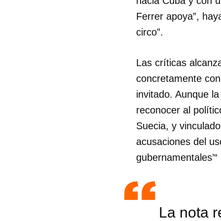
hacia Cuba y con un
Ferrer apoya”, hay
circo”.
Las críticas alcanz
concretamente con 
invitado. Aunque la
reconocer al políti
Suecia, y vinculado
acusaciones del us
gubernamentales’“ 
Guar
Para
La nota 
cuen