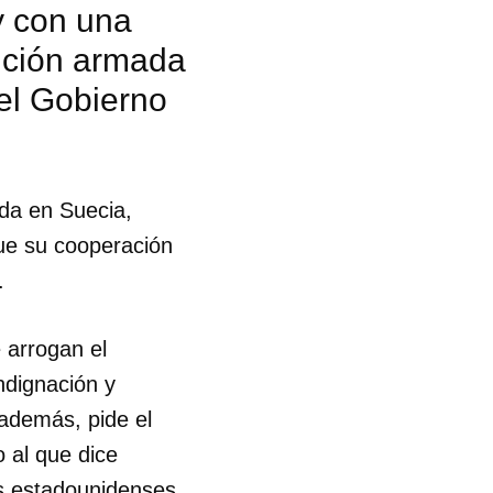
y con una
ención armada
R
el Gobierno
da en Suecia,
ue su cooperación
.
 arrogan el
ndignación y
además, pide el
o al que dice
es estadounidenses.