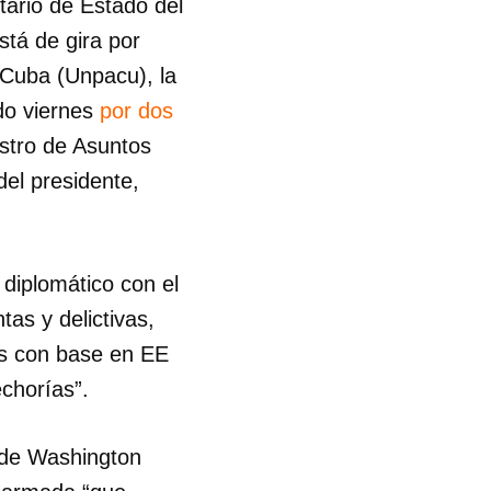
tario de Estado del
stá de gira por
 Cuba (Unpacu), la
ado viernes
por dos
istro de Asuntos
del presidente,
 diplomático con el
tas y delictivas,
es con base en EE
chorías”.
 de Washington