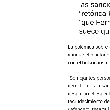
las sanc
“retórica
“que Ferr
sueco que
La polémica sobre 
aunque el diputado
con el bolsonarismo
“Semejantes person
derecho de acusar 
desprecio el espec
recrudecimiento del
defender”, resalta