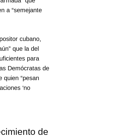
n armada “que
en a “semejante
opositor cubano,
ún” que la del
uficientes para
chas Demócratas de
re quien “pesan
aciones ‘no
 tu
ecimiento de