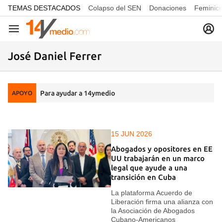
common.go-to-content
TEMAS DESTACADOS
Colapso del SEN
Donaciones
Feminici
Navegación
José Daniel Ferrer
Para ayudar a 14ymedio
APOYO
15 JUN 2026
Abogados y opositores en EE
UU trabajarán en un marco
legal que ayude a una
transición en Cuba
La plataforma Acuerdo de
Liberación firma una alianza con
la Asociación de Abogados
Cubano-Americanos