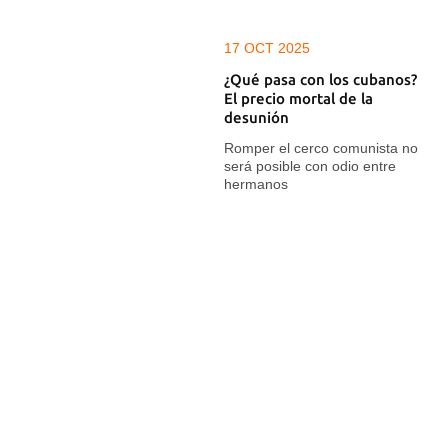
17 OCT 2025
¿Qué pasa con los cubanos?
El precio mortal de la
desunión
Romper el cerco comunista no
será posible con odio entre
hermanos
14 OCT 2025
"Castigar y expulsar a
quienes piensan diferente es
la racionalidad que exhibe el
Gobierno cubano"
El Consejo para la Transición
Democrática en Cuba acusa al
régimen de mentir cuando
afirma que Ferrer ha salido del
país por decisión propia