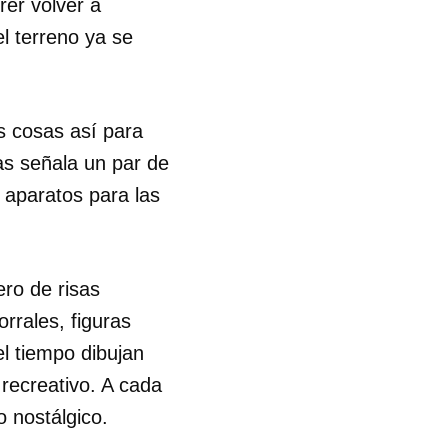
er volver a
el terreno ya se
s cosas así para
as señala un par de
 aparatos para las
ro de risas
orrales, figuras
el tiempo dibujan
recreativo. A cada
 nostálgico.