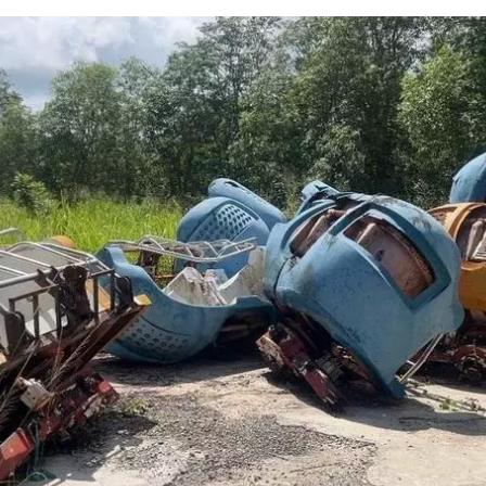
dar como favorito
 poder guardar como favorito, primero has de iniciar sesión con
ta de 14ymedio.