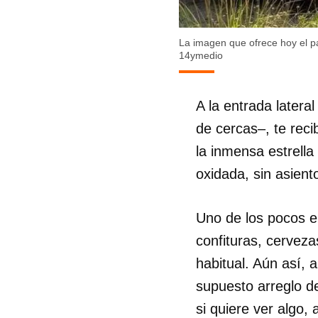
La imagen que ofrece hoy el pa
14ymedio
A la entrada latera
de cercas–, te reci
la inmensa estrell
oxidada, sin asient
Uno de los pocos e
confituras, cerveza
habitual. Aún así,
supuesto arreglo d
si quiere ver algo,