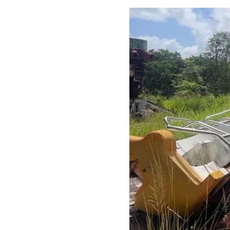
Guar
Para
cuen