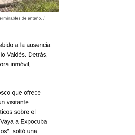
R
terminables de antaño.
/
ebido a la ausencia
dio Valdés. Detrás,
ora inmóvil,
osco que ofrece
n visitante
icos sobre el
. Vaya a Expocuba
os”, soltó una