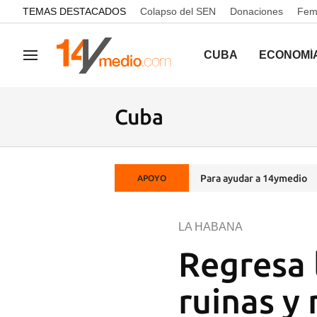
common.go-to-content
TEMAS DESTACADOS
Colapso del SEN
Donaciones
Femi
CUBA
ECONOMÍ
Navegación
Cuba
Para ayudar a 14ymedio
APOYO
LA HABANA
Regresa 
ruinas y