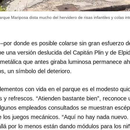
INICIAR SESIÓN
CANCELA
rque Mariposa dista mucho del hervidero de risas infantiles y colas in
l –por donde es posible colarse sin gran esfuerzo d
be una versión deslucida del Capitán Plin y de Elpi
a metálica que antes giraba luminosa permanece ah
os, un símbolo del deterioro.
lementos con vida en el parque es el modesto qui
s y refrescos. “Atienden bastante bien”, reconoce u
 algunos empleados consultados se muestran escépt
e los juegos mecánicos. “Aquí no hay nada nuevo
 allá por lo menos están dando módulos para los niñ