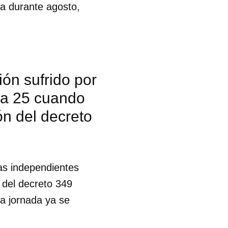
ba durante agosto,
R
ón sufrido por
día 25 cuando
ón del decreto
tas independientes
 del decreto 349
la jornada ya se