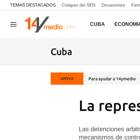
common.go-to-content
TEMAS DESTACADOS
Colapso del SEN
Donaciones
Femi
CUBA
ECONOMÍ
Navegación
Cuba
Para ayudar a 14ymedio
APOYO
La repre
Las detenciones arbit
mecanismos de control