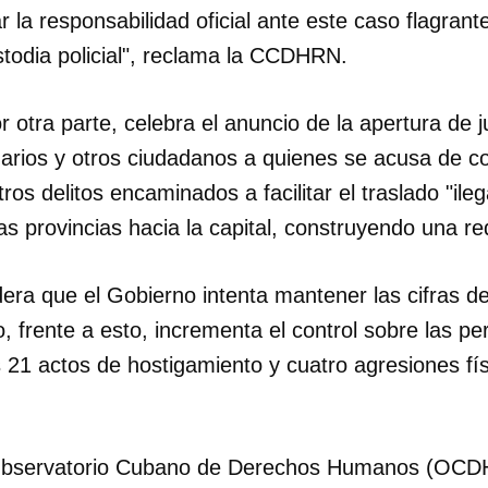
r la responsabilidad oficial ante este caso flagran
todia policial", reclama la CCDHRN.
r otra parte, celebra el anuncio de la apertura de j
arios y otros ciudadanos a quienes se acusa de co
os delitos encaminados a facilitar el traslado "ile
as provincias hacia la capital, construyendo una red
a que el Gobierno intenta mantener las cifras d
 frente a esto, incrementa el control sobre las p
 21 actos de hostigamiento y cuatro agresiones fís
dar como favorito
 poder guardar como favorito, primero has de iniciar sesión con
l Observatorio Cubano de Derechos Humanos (OCD
ta de 14ymedio.