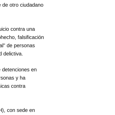
te de otro ciudadano
uicio contra una
hecho, falsificación
gal" de personas
 delictiva.
e detenciones en
ersonas y ha
icas contra
 tu
H), con sede en