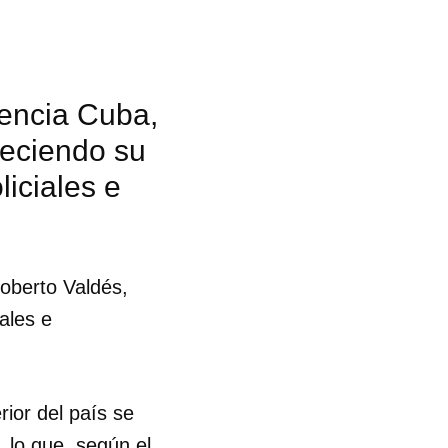
vencia Cuba,
deciendo su
liciales e
goberto Valdés,
ales e
rior del país se
 lo que, según el