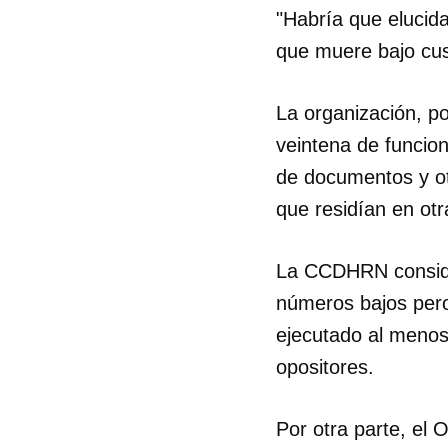
"Habría que elucida
que muere bajo cus
La organización, po
veintena de funcion
de documentos y otr
que residían en otr
La CCDHRN consider
números bajos pero,
ejecutado al menos
opositores.
Guar
Para
Por otra parte, e
cuen