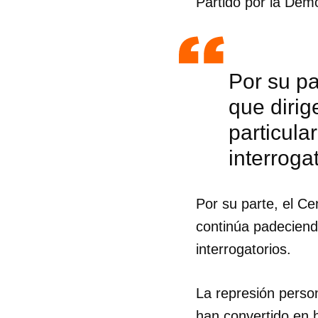
Partido por la Dem
Por su pa
que diri
particula
interroga
Por su parte, el C
continúa padeciendo
interrogatorios.
La represión person
han convertido en h