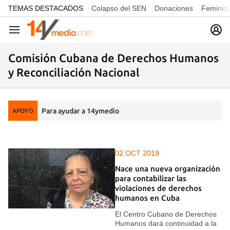
common.go-to-content
TEMAS DESTACADOS
Colapso del SEN
Donaciones
Feminici
Navegación
Comisión Cubana de Derechos Humanos
y Reconciliación Nacional
Para ayudar a 14ymedio
APOYO
02 OCT 2019
Nace una nueva organización
para contabilizar las
violaciones de derechos
humanos en Cuba
El Centro Cubano de Derechos
Humanos dará continuidad a la