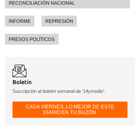
RECONCILIACIÓN NACIONAL
Para poder guardar como favorito, primero has de
iniciar sesión con tu cuenta de 14ymedio.
INFORME
REPRESIÓN
INICIAR SESIÓN
CANCELAR
PRESOS POLÍTICOS
Boletín
Suscripción al boletín semanal de ‘14ymedio’.
CADA VIERNES, LO MEJOR DE ESTE
DIARIO EN TU BUZÓN.