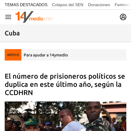
common.go-to-content
TEMAS DESTACADOS
Colapso del SEN
Donaciones
Feminici
Navegación
Cuba
Para ayudar a 14ymedio
APOYO
El número de prisioneros políticos se
duplica en este último año, según la
CCDHRN