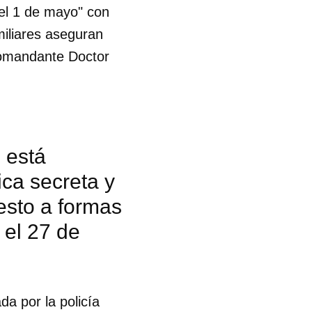
 el 1 de mayo" con
miliares aseguran
Comandante Doctor
está
tica secreta y
esto a formas
́ el 27 de
 tu
a por la policía