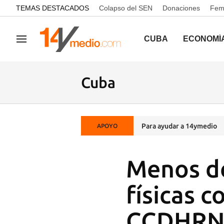
common.go-to-content
TEMAS DESTACADOS
Colapso del SEN
Donaciones
Femi
CUBA
ECONOMÍ
Navegación
Cuba
Para ayudar a 14ymedio
APOYO
Menos de
físicas c
CCDHR