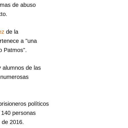
formas de abuso
xto.
R
pez
de la
rtenece a "una
uto Patmos".
 y alumnos de las
 a numerosas
isioneros políticos
n 140 personas
 de 2016.