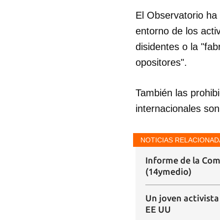
El Observatorio ha
entorno de los acti
disidentes o la "fa
opositores".
También las prohibi
internacionales so
NOTICIAS RELACIONAD
Informe de la Com
(14ymedio)
Un joven activista
EE UU