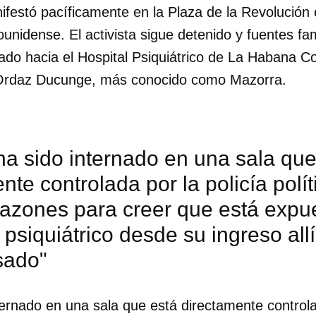
estó pacíficamente en la Plaza de la Revolución
nidense. El activista sigue detenido y fuentes fa
dado hacia el Hospital Psiquiátrico de La Habana 
Ordaz Ducunge, más conocido como Mazorra.
ha sido internado en una sala que 
te controlada por la policía polí
razones para creer que está expu
psiquiátrico desde su ingreso alli
sado"
dar como favorito
 poder guardar como favorito, primero has de iniciar sesión con
ternado en una sala que está directamente controlad
ta de 14ymedio.