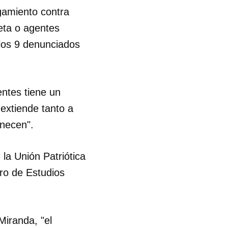
gamiento contra
creta o agentes
 los 9 denunciados
entes tiene un
 extiende tanto a
enecen".
 Unión Patriótica
tro de Estudios
Miranda, "el