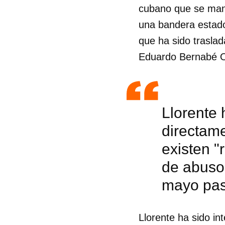
cubano que se manif
una bandera estadou
que ha sido trasla
Eduardo Bernabé 
Llorente 
directamen
existen "
de abuso 
mayo pa
Guar
Para
Llorente ha sido in
cuen