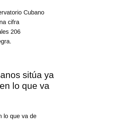
ervatorio Cubano
a cifra
ales 206
gra.
anos sitúa ya
 en lo que va
n lo que va de