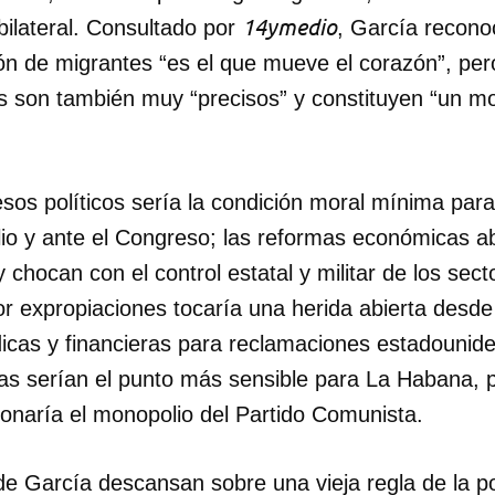
14ymedio
 bilateral. Consultado por
, García recono
INICIAR SESIÓN
CANCELA
lón de migrantes “es el que mueve el corazón”, per
os son también muy “precisos” y constituyen “un m
esos políticos sería la condición moral mínima par
lio y ante el Congreso; las reformas económicas ab
 chocan con el control estatal y militar de los sect
r expropiaciones tocaría una herida abierta desde 
ídicas y financieras para reclamaciones estadounid
cas serían el punto más sensible para La Habana, 
ionaría el monopolio del Partido Comunista.
e García descansan sobre una vieja regla de la pol