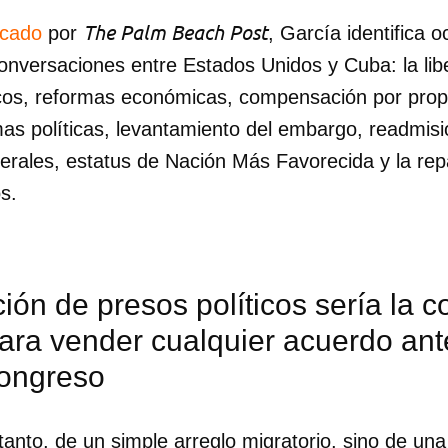
The Palm Beach Post
icado
por
, García identifica 
 conversaciones entre Estados Unidos y Cuba: la li
icos, reformas económicas, compensación por pro
as políticas, levantamiento del embargo, readmisió
erales, estatus de Nación Más Favorecida y la repa
s.
ción de presos políticos sería la 
ra vender cualquier acuerdo ante 
Congreso
dar como favorito
 poder guardar como favorito, primero has de iniciar sesión con
ta de 14ymedio.
tanto, de un simple arreglo migratorio, sino de una 