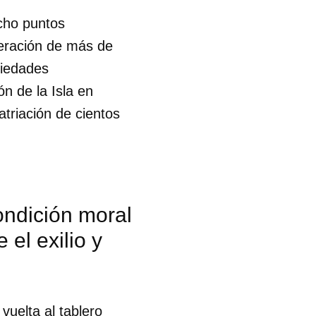
ocho puntos
beración de más de
piedades
n de la Isla en
triación de cientos
condición moral
el exilio y
 tu
vuelta al tablero