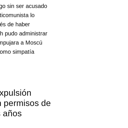
go sin ser acusado
ticomunista lo
és de haber
sh pudo administrar
 empujara a Moscú
como simpatía
xpulsión
n permisos de
s años