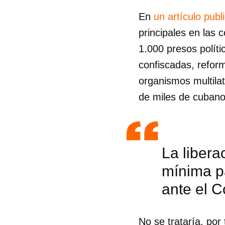
En
un artículo publ
principales en las
1.000 presos polít
confiscadas, reform
organismos multilat
de miles de cubano
La libera
mínima pa
ante el 
Guar
Para
cuen
No se trataría, por 