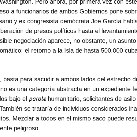
Washington. Pero ahora, por primera vez con este n
ceso a funcionarios de ambos Gobiernos pone sob
sario y ex congresista demócrata Joe García habl
liberación de presos políticos hasta el levantamie
osible negociación aparece, no obstante, un asunt
lomático: el retorno a la Isla de hasta 500.000 cu
.
la, basta para sacudir a ambos lados del estrecho d
no es una categoría abstracta en un expediente fe
parole
dos bajo el
humanitario, solicitantes de asil
También se trataría de individuos considerados in
itos. Mezclar a todos en el mismo saco puede resu
ente peligroso.