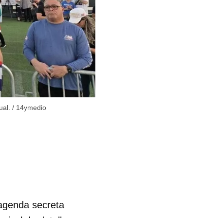
ual.
/
14ymedio
agenda secreta