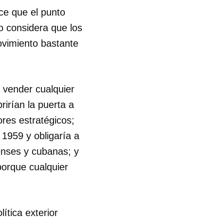
ce que el punto
R
o considera que los
ovimiento bastante
a vender cualquier
rirían la puerta a
ores estratégicos;
1959 y obligaría a
enses y cubanas; y
porque cualquier
ítica exterior