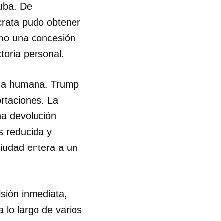
Cuba. De
crata pudo obtener
omo una concesión
ctoria personal.
rga humana. Trump
rtaciones. La
na devolución
s reducida y
ciudad entera a un
sión inmediata,
 lo largo de varios