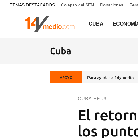
common.go-to-content
TEMAS DESTACADOS
Colapso del SEN
Donaciones
Femi
CUBA
ECONOMÍ
Navegación
Cuba
Para ayudar a 14ymedio
APOYO
CUBA-EE UU
El retor
los punt