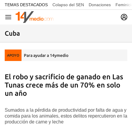
common.go-to-content
TEMAS DESTACADOS
Colapso del SEN
Donaciones
Feminici
Navegación
Cuba
Para ayudar a 14ymedio
APOYO
El robo y sacrificio de ganado en Las
Tunas crece más de un 70% en solo
un año
Sumados a la pérdida de productividad por falta de agua y
comida para los animales, estos delitos repercutieron en la
producción de carne y leche