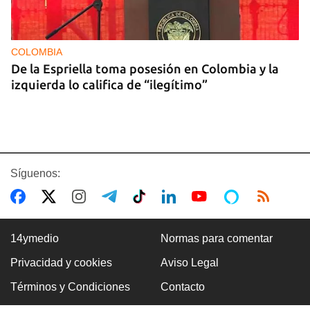
COLOMBIA
De la Espriella toma posesión en Colombia y la
izquierda lo califica de “ilegítimo”
Síguenos:
14ymedio
Normas para comentar
Privacidad y cookies
Aviso Legal
BOXEO
Términos y Condiciones
Contacto
El boxeo masculino cubano se quedó sin títulos