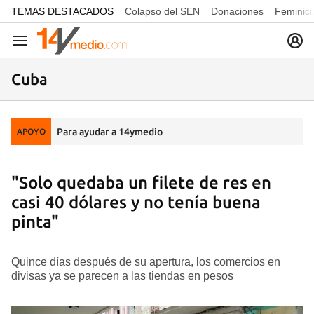
common.go-to-content
TEMAS DESTACADOS
Colapso del SEN
Donaciones
Feminici
Navegación
Cuba
Para ayudar a 14ymedio
APOYO
"Solo quedaba un filete de res en
casi 40 dólares y no tenía buena
pinta"
Quince días después de su apertura, los comercios en
divisas ya se parecen a las tiendas en pesos