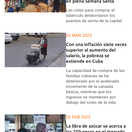
en plena Semana Santa
Las colas para comprar el
tubérculo desbordaron los
puestos de venta de la capital
03 MAR 2023
Con una inflación siete veces
superior al aumento del
salario, la pobreza se
extiende en Cuba
La capacidad de compra de las
familias cubanas se ha
deteriorado por el acelerado
incremento de la canasta
básica, mientras que los
ingresos se mantienen por
debajo del costo de la vida
26 FEB 2023
La libra de azúcar se acerca a
los 200 pesos en el mercado