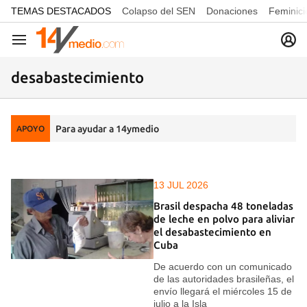
common.go-to-content
TEMAS DESTACADOS
Colapso del SEN
Donaciones
Feminici
Navegación
desabastecimiento
Para ayudar a 14ymedio
APOYO
13 JUL 2026
Brasil despacha 48 toneladas
de leche en polvo para aliviar
el desabastecimiento en
Cuba
De acuerdo con un comunicado
de las autoridades brasileñas, el
envío llegará el miércoles 15 de
julio a la Isla