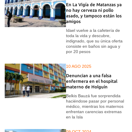
En La Vigía de Matanzas ya
no hay cerveza ni pollo
asado, y tampoco están los
amigos
Idael vuelve a la cafetería de
toda la vida y descubre,
indignado, que su única oferta
consiste en baños sin agua y
por 20 pesos
10 AGO 2025
Denuncian a una falsa
enfermera en el hospital
materno de Holguín
Belkis Bauzá fue sorprendida
haciéndose pasar por personal
médico, mientras los maternos
enfrentan carencias extremas
en la Isla
09 OCT 2024