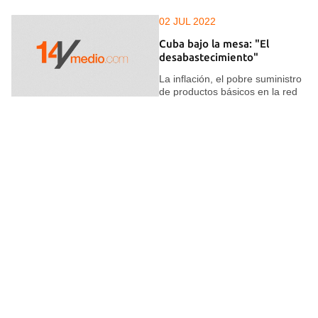
02 JUL 2022
Cuba bajo la mesa: "El
desabastecimiento"
La inflación, el pobre suministro
de productos básicos en la red
de mercados estatales y las
impopulares tiendas en moneda
libremente convertible han
creado una tormenta perfecta
en los hogares cubanos
04 ENE 2022
Las peleas para alcanzar
comida marcan el fin de año
en los hoteles cubanos
"Tuvieron que meterse varias
personas a la cocina para
reclamar la comida y las frutas",
describe una visitante