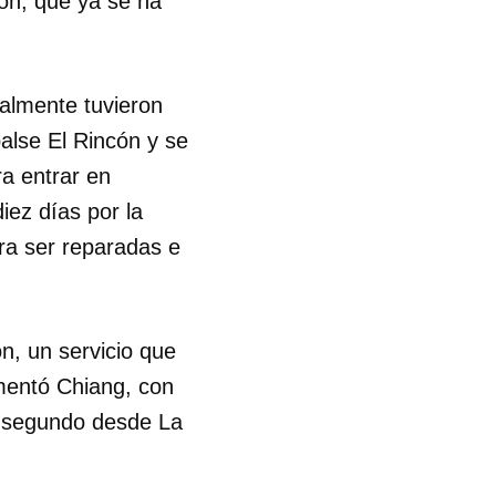
ión, que ya se ha
nalmente tuvieron
alse El Rincón y se
ra entrar en
iez días por la
ra ser reparadas e
n, un servicio que
mentó Chiang, con
or segundo desde La