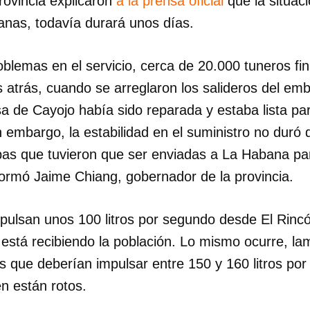
rovincia explicaron
a la prensa oficial
que la situac
nas, todavía durará unos días.
blemas en el servicio, cerca de 20.000 tuneros fi
 atrás, cuando se arreglaron los salideros del emb
a de Cayojo había sido reparada y estaba lista pa
 embargo, la estabilidad en el suministro no duró d
as que tuvieron que ser enviadas a La Habana pa
formó Jaime Chiang, gobernador de la provincia.
pulsan unos 100 litros por segundo desde El Rincó
está recibiendo la población. Lo mismo ocurre, la
os que deberían impulsar entre 150 y 160 litros p
n están rotos.