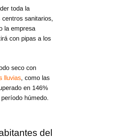
nder toda la
centros sanitarios,
mo la empresa
irá con pipas a los
íodo seco con
 lluvias
, como las
uperado en 146%
el período húmedo.
bitantes del
 tu