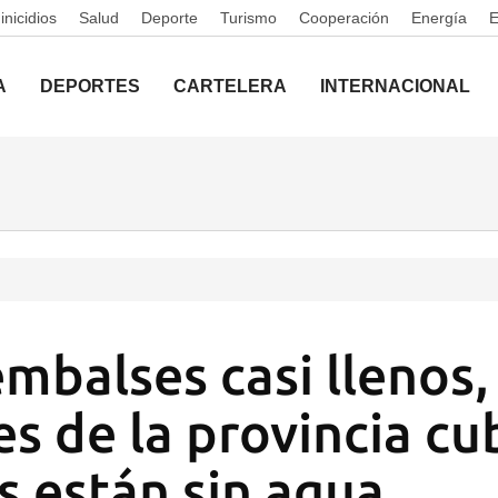
nicidios
Salud
Deporte
Turismo
Cooperación
Energía
A
DEPORTES
CARTELERA
INTERNACIONAL
embalses casi llenos,
es de la provincia c
s están sin agua