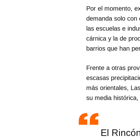
Por el momento, exp
demanda solo con ca
las escuelas e indu
cárnica y la de pro
barrios que han pe
Frente a otras pro
escasas precipitaci
más orientales, La
su media histórica
Guar
El Rincón
Para
cuen