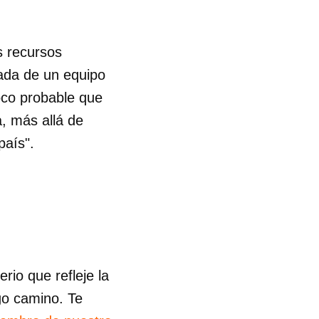
s recursos
ada de un equipo
oco probable que
a, más allá de
país".
io que refleje la
go camino. Te