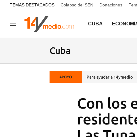
common.go-to-content
TEMAS DESTACADOS
Colapso del SEN
Donaciones
Femi
CUBA
ECONOMÍ
Navegación
Cuba
Para ayudar a 14ymedio
APOYO
Con los 
resident
Las Tuna