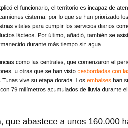
licó el funcionario, el territorio es incapaz de ate
miones cisterna, por lo que se han priorizado los 
strias vitales para cumplir los servicios diarios co
ductos lácteos. Por último, añadió, también se asist
rmanecido durante más tiempo sin agua.
vincias como las centrales, que comenzaron el per
ones, u otras que se han visto
desbordadas con las
s Tunas vive su etapa dorada. Los
embalses
han s
, con 79 milímetros acumulados de lluvia durante 
dar como favorito
, que abastece a unos 160.000 ha
 poder guardar como favorito, primero has de iniciar sesión con
ta de 14ymedio.